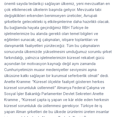
önemli sayıda tedarikçi sağlayan ülkemiz, yeni mevzuattan en
çok etkilenecek ülkelerin başında geliyor. Mevzuata tabi
değişiklikleri erkenden benimseyen üreticiler, Avrupalı
şirketlerle gelecekteki iş etkileşimlerine daha hazırlıklı olacak.
Bu bağlamda hayata geçirdiğimiz RBH Türkiye ile
işletmelerimize bu alanda gerekli olan temel bilgileri ve
eğitimleri sunacak; ağ çalışmaları, istişare toplantıları ve
danışmanlık faaliyetleri yürüteceğiz. Tüm bu çalışmaların
sonucunda ülkemizde yükselmesini umduğumuz sorumlu şirket
farkındalığı, yalnızca işletmelerimizin küresel rekabet gücü
açısından bir motivasyon kaynağı değil aynı zamanda
Cumhuriyetimizin muasır medeniyetler seviyesini aşma
ülküsüne katkı sağlayan bir kurumsal seferberlik olmalı” dedi.
Anette Kramme: “Küresel ölçekte faaliyet gösteren herkes
küresel sorumluluk üstlenmeli” Almanya Federal Çalışma ve
Sosyal İşler Bakanlığı Parlamenter Devlet Sekreteri Anette
Kramme , “Küresel çapta iş yapan ve kâr elde eden herkesin
küresel sorumluluk da üstlenmesi gerekiyor. Türkiye ile iş
yapan Alman şirketleri de bu ülkede ürünlerini üreten insanlar