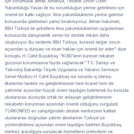
için sorumluluk almalı. Almanya, Tedarik Zinciri Özen
Yükümlülüğü Yasası ile bu sorumluluğun yerine getirilmesi için
önemli bir katkı sağlıyor. İtina yükümlülüklerini yerine getirme
konusunda işletmeleri yalnız bırakmıyoruz. Alman hükümeti,
RBH Türkiye ile şirketlere itina yükümlülüklerinin uygulanması
konusunda danışmanlık veren bir destek imkânı daha
oluşturuyor. Bu nedenle RBH Türkiye, küresel değer zinciri
açısından iş dünyası ve insan hakları için önemli bir adım" diye
konuştu. H. Cahit Büyükbaş: “KOBİ'lerin küresel rekabet
gücünün korunmasına fayda sağlanacak” T.C. Sanayi ve
Teknoloji Bakanlığı Teşvik Uygulama ve Yabancı Sermaye
Genel Müdürü H. Cahit Büyükbaş ise sorumlu iş idaresi
ilkelerinin tanıtımı ve geliştirilmesinin hem ticaret hem de
yatırımlar açısından büyük önem taşıdığını belirterek bu konuda
uluslararası düzeyde ortak bir anlayışın geliştirilmesinin
rekabetin korunması açısından önemli olduğunu vurguladı.
TÜRKONFED ev sahipliğindeki destek merkezinin kaliteli
uluslararası doğrudan yatırım akımlarının Türkiye’ye
yönlendirilmesi açısından önem taşıdığını belirten Büyükbaş,
merkez aracılığıyla sunulacak hizmetlerin üreticilerin ve