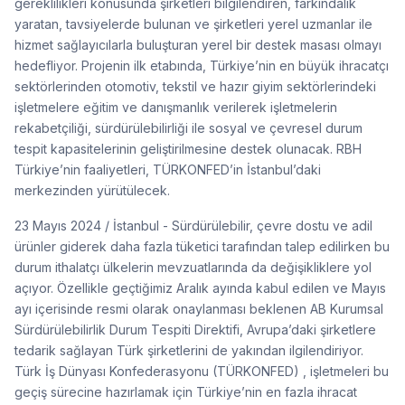
gereklilikleri konusunda şirketleri bilgilendiren, farkındalık
yaratan, tavsiyelerde bulunan ve şirketleri yerel uzmanlar ile
hizmet sağlayıcılarla buluşturan yerel bir destek masası olmayı
hedefliyor. Projenin ilk etabında, Türkiye’nin en büyük ihracatçı
sektörlerinden otomotiv, tekstil ve hazır giyim sektörlerindeki
işletmelere eğitim ve danışmanlık verilerek işletmelerin
rekabetçiliği, sürdürülebilirliği ile sosyal ve çevresel durum
tespit kapasitelerinin geliştirilmesine destek olunacak. RBH
Türkiye’nin faaliyetleri, TÜRKONFED’in İstanbul’daki
merkezinden yürütülecek.
23 Mayıs 2024 / İstanbul - Sürdürülebilir, çevre dostu ve adil
ürünler giderek daha fazla tüketici tarafından talep edilirken bu
durum ithalatçı ülkelerin mevzuatlarında da değişikliklere yol
açıyor. Özellikle geçtiğimiz Aralık ayında kabul edilen ve Mayıs
ayı içerisinde resmi olarak onaylanması beklenen AB Kurumsal
Sürdürülebilirlik Durum Tespiti Direktifi, Avrupa’daki şirketlere
tedarik sağlayan Türk şirketlerini de yakından ilgilendiriyor.
Türk İş Dünyası Konfederasyonu (TÜRKONFED) , işletmeleri bu
geçiş sürecine hazırlamak için Türkiye’nin en fazla ihracat