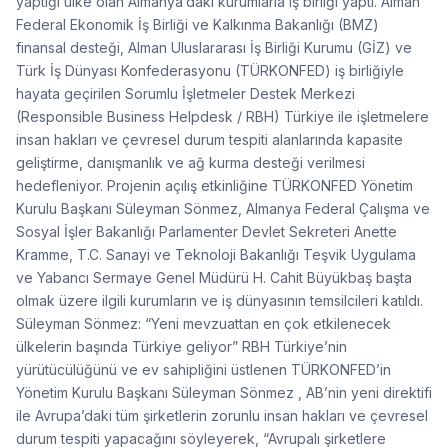
yaptığı ülke olan Almanya’daki kurumlarla iş birliği yaptı. Alman
Federal Ekonomik İş Birliği ve Kalkınma Bakanlığı (BMZ)
finansal desteği, Alman Uluslararası İş Birliği Kurumu (GİZ) ve
Türk İş Dünyası Konfederasyonu (TÜRKONFED) iş birliğiyle
hayata geçirilen Sorumlu İşletmeler Destek Merkezi
(Responsible Business Helpdesk / RBH) Türkiye ile işletmelere
insan hakları ve çevresel durum tespiti alanlarında kapasite
geliştirme, danışmanlık ve ağ kurma desteği verilmesi
hedefleniyor. Projenin açılış etkinliğine TÜRKONFED Yönetim
Kurulu Başkanı Süleyman Sönmez, Almanya Federal Çalışma ve
Sosyal İşler Bakanlığı Parlamenter Devlet Sekreteri Anette
Kramme, T.C. Sanayi ve Teknoloji Bakanlığı Teşvik Uygulama
ve Yabancı Sermaye Genel Müdürü H. Cahit Büyükbaş başta
olmak üzere ilgili kurumların ve iş dünyasının temsilcileri katıldı.
Süleyman Sönmez: “Yeni mevzuattan en çok etkilenecek
ülkelerin başında Türkiye geliyor” RBH Türkiye’nin
yürütücülüğünü ve ev sahipliğini üstlenen TÜRKONFED’in
Yönetim Kurulu Başkanı Süleyman Sönmez , AB’nin yeni direktifi
ile Avrupa’daki tüm şirketlerin zorunlu insan hakları ve çevresel
durum tespiti yapacağını söyleyerek, “Avrupalı şirketlere