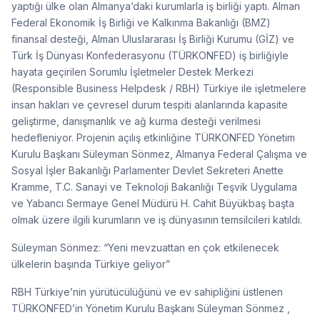
yaptığı ülke olan Almanya’daki kurumlarla iş birliği yaptı. Alman
Federal Ekonomik İş Birliği ve Kalkınma Bakanlığı (BMZ)
finansal desteği, Alman Uluslararası İş Birliği Kurumu (GİZ) ve
Türk İş Dünyası Konfederasyonu (TÜRKONFED) iş birliğiyle
hayata geçirilen Sorumlu İşletmeler Destek Merkezi
(Responsible Business Helpdesk / RBH) Türkiye ile işletmelere
insan hakları ve çevresel durum tespiti alanlarında kapasite
geliştirme, danışmanlık ve ağ kurma desteği verilmesi
hedefleniyor. Projenin açılış etkinliğine TÜRKONFED Yönetim
Kurulu Başkanı Süleyman Sönmez, Almanya Federal Çalışma ve
Sosyal İşler Bakanlığı Parlamenter Devlet Sekreteri Anette
Kramme, T.C. Sanayi ve Teknoloji Bakanlığı Teşvik Uygulama
ve Yabancı Sermaye Genel Müdürü H. Cahit Büyükbaş başta
olmak üzere ilgili kurumların ve iş dünyasının temsilcileri katıldı.
Süleyman Sönmez: “Yeni mevzuattan en çok etkilenecek
ülkelerin başında Türkiye geliyor”
RBH Türkiye’nin yürütücülüğünü ve ev sahipliğini üstlenen
TÜRKONFED’in Yönetim Kurulu Başkanı Süleyman Sönmez ,