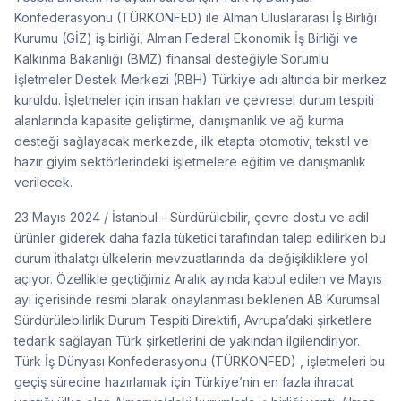
Konfederasyonu (TÜRKONFED) ile Alman Uluslararası İş Birliği
Kurumu (GİZ) iş birliği, Alman Federal Ekonomik İş Birliği ve
Kalkınma Bakanlığı (BMZ) finansal desteğiyle Sorumlu
İşletmeler Destek Merkezi (RBH) Türkiye adı altında bir merkez
kuruldu. İşletmeler için insan hakları ve çevresel durum tespiti
alanlarında kapasite geliştirme, danışmanlık ve ağ kurma
desteği sağlayacak merkezde, ilk etapta otomotiv, tekstil ve
hazır giyim sektörlerindeki işletmelere eğitim ve danışmanlık
verilecek.
23 Mayıs 2024 / İstanbul - Sürdürülebilir, çevre dostu ve adil
ürünler giderek daha fazla tüketici tarafından talep edilirken bu
durum ithalatçı ülkelerin mevzuatlarında da değişikliklere yol
açıyor. Özellikle geçtiğimiz Aralık ayında kabul edilen ve Mayıs
ayı içerisinde resmi olarak onaylanması beklenen AB Kurumsal
Sürdürülebilirlik Durum Tespiti Direktifi, Avrupa’daki şirketlere
tedarik sağlayan Türk şirketlerini de yakından ilgilendiriyor.
Türk İş Dünyası Konfederasyonu (TÜRKONFED) , işletmeleri bu
geçiş sürecine hazırlamak için Türkiye’nin en fazla ihracat