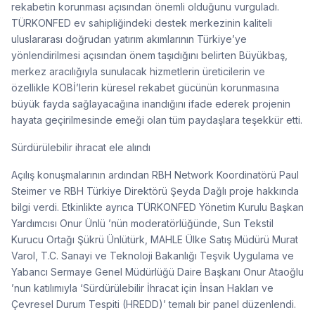
rekabetin korunması açısından önemli olduğunu vurguladı.
TÜRKONFED ev sahipliğindeki destek merkezinin kaliteli
uluslararası doğrudan yatırım akımlarının Türkiye’ye
yönlendirilmesi açısından önem taşıdığını belirten Büyükbaş,
merkez aracılığıyla sunulacak hizmetlerin üreticilerin ve
özellikle KOBİ’lerin küresel rekabet gücünün korunmasına
büyük fayda sağlayacağına inandığını ifade ederek projenin
hayata geçirilmesinde emeği olan tüm paydaşlara teşekkür etti.
Sürdürülebilir ihracat ele alındı
Açılış konuşmalarının ardından RBH Network Koordinatörü Paul
Steimer ve RBH Türkiye Direktörü Şeyda Dağlı proje hakkında
bilgi verdi. Etkinlikte ayrıca TÜRKONFED Yönetim Kurulu Başkan
Yardımcısı Onur Ünlü ’nün moderatörlüğünde, Sun Tekstil
Kurucu Ortağı Şükrü Ünlütürk, MAHLE Ülke Satış Müdürü Murat
Varol, T.C. Sanayi ve Teknoloji Bakanlığı Teşvik Uygulama ve
Yabancı Sermaye Genel Müdürlüğü Daire Başkanı Onur Ataoğlu
’nun katılımıyla ‘Sürdürülebilir İhracat için İnsan Hakları ve
Çevresel Durum Tespiti (HREDD)’ temalı bir panel düzenlendi.