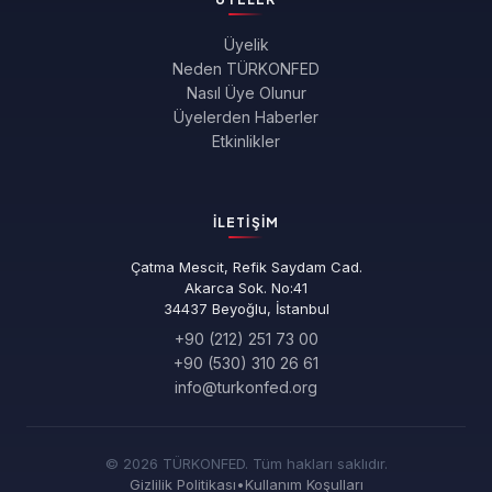
Üyelik
Neden TÜRKONFED
Nasıl Üye Olunur
Üyelerden Haberler
Etkinlikler
İLETIŞIM
Çatma Mescit, Refik Saydam Cad.
Akarca Sok. No:41
34437 Beyoğlu, İstanbul
+90 (212) 251 73 00
+90 (530) 310 26 61
info@turkonfed.org
© 2026 TÜRKONFED. Tüm hakları saklıdır.
Gizlilik Politikası
•
Kullanım Koşulları