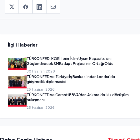
İlgili Haberler
TÜRKONFED, KOBİ’lerin İklim Uyum Kapasitesini
Güçlendirecek SMEadapt Projesi’nin Ortağı Oldu
30 Haziran 2026
TÜRKONFED ve Türkiye İş Bankası’ndan Londra’da
girişimcilik diplomasisi
25 Haziran 2026
TÜRKONFED ve Garanti BBVA’dan Ankara’da ikiz dönüşüm
buluşması
25 Haziran 2026
Daha Fazla Haber
Tümünü Gör