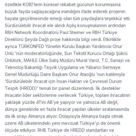
özellikle KOBİ’lerin küresel rekabet gücünün korunmasına
büyük fayda sağlayacağına inandığını ifade ederek projenin
hayata geçirilmesinde emeği olan tüm paydaşlara teşekkür etti.
Sürdürülebilir ihracat ele alındı Açılış konuşmalarının ardından
RBH Network Koordinatörü Paul Steimer ve RBH Türkiye
Direktörü Şeyda Dağlı proje hakkında bilgi verdi. Etkinlikte
ayrıca TÜRKONFED Yönetim Kurulu Başkan Yardımcısı Onur
Ünlü ’nün moderatörlüğünde, Sun Tekstil Kurucu Ortağı Şükrü
Ünlütürk, MAHLE Ülke Satış Müdürü Murat Varol, T.C. Sanayi ve
Teknoloji Bakanlığı Teşvik Uygulama ve Yabancı Sermaye
Genel Müdürlüğü Daire Başkanı Onur Ataoğlu ’nun katılımıyla
‘Sürdürülebilir İhracat için İnsan Hakları ve Çevresel Durum
Tespiti (HREDD)’ temalı bir panel düzenlendi. İlk destekler
ihracatın lider sektörlerine verilecek Türkiye, toplam ihracatının
yaklaşık yüzde 41’ini AB’ye yapıyor ve yalnızca AB değil,
dünya genelinde en fazla ihracat yapılan ülkeler sıralamasında
da ilk sırayı Almanya alıyor. Dolayısıyla Almanya başta olmak
üzere AB ülkelerindeki yeni mevzuat Türkiye’yi de önemli
ölçüde etkiliyor. RHB Türkiye de HREDD standartları ve