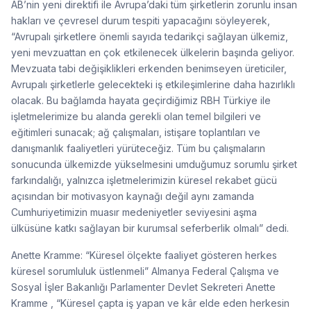
AB’nin yeni direktifi ile Avrupa’daki tüm şirketlerin zorunlu insan
hakları ve çevresel durum tespiti yapacağını söyleyerek,
“Avrupalı şirketlere önemli sayıda tedarikçi sağlayan ülkemiz,
yeni mevzuattan en çok etkilenecek ülkelerin başında geliyor.
Mevzuata tabi değişiklikleri erkenden benimseyen üreticiler,
Avrupalı şirketlerle gelecekteki iş etkileşimlerine daha hazırlıklı
olacak. Bu bağlamda hayata geçirdiğimiz RBH Türkiye ile
işletmelerimize bu alanda gerekli olan temel bilgileri ve
eğitimleri sunacak; ağ çalışmaları, istişare toplantıları ve
danışmanlık faaliyetleri yürüteceğiz. Tüm bu çalışmaların
sonucunda ülkemizde yükselmesini umduğumuz sorumlu şirket
farkındalığı, yalnızca işletmelerimizin küresel rekabet gücü
açısından bir motivasyon kaynağı değil aynı zamanda
Cumhuriyetimizin muasır medeniyetler seviyesini aşma
ülküsüne katkı sağlayan bir kurumsal seferberlik olmalı” dedi.
Anette Kramme: “Küresel ölçekte faaliyet gösteren herkes
küresel sorumluluk üstlenmeli” Almanya Federal Çalışma ve
Sosyal İşler Bakanlığı Parlamenter Devlet Sekreteri Anette
Kramme , “Küresel çapta iş yapan ve kâr elde eden herkesin