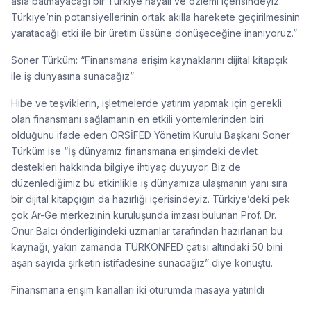
asla batmayacağı bir Türkiye hayali ve özlemi içerisindeyiz.
Türkiye’nin potansiyellerinin ortak akılla harekete geçirilmesinin
yaratacağı etki ile bir üretim üssüne dönüşeceğine inanıyoruz.”
Soner Türküm: “Finansmana erişim kaynaklarını dijital kitapçık
ile iş dünyasına sunacağız”
Hibe ve teşviklerin, işletmelerde yatırım yapmak için gerekli
olan finansmanı sağlamanın en etkili yöntemlerinden biri
olduğunu ifade eden ORSİFED Yönetim Kurulu Başkanı Soner
Türküm ise “İş dünyamız finansmana erişimdeki devlet
destekleri hakkında bilgiye ihtiyaç duyuyor. Biz de
düzenlediğimiz bu etkinlikle iş dünyamıza ulaşmanın yanı sıra
bir dijital kitapçığın da hazırlığı içerisindeyiz. Türkiye’deki pek
çok Ar-Ge merkezinin kuruluşunda imzası bulunan Prof. Dr.
Onur Balcı önderliğindeki uzmanlar tarafından hazırlanan bu
kaynağı, yakın zamanda TÜRKONFED çatısı altındaki 50 bini
aşan sayıda şirketin istifadesine sunacağız” diye konuştu.
Finansmana erişim kanalları iki oturumda masaya yatırıldı