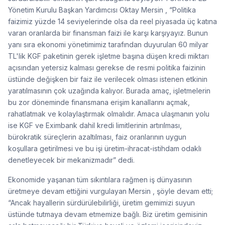
Yönetim Kurulu Başkan Yardımcısı Oktay Mersin , “Politika
faizimiz yüzde 14 seviyelerinde olsa da reel piyasada üç katına
varan oranlarda bir finansman faizi ile karşı karşıyayız. Bunun
yanı sıra ekonomi yönetimimiz tarafından duyurulan 60 milyar
TL'lik KGF paketinin gerek işletme başına düşen kredi miktarı
açısından yetersiz kalması gerekse de resmi politika faizinin
üstünde değişken bir faiz ile verilecek olması istenen etkinin
yaratılmasının çok uzağında kalıyor. Burada amaç, işletmelerin
bu zor döneminde finansmana erişim kanallarını açmak,
rahatlatmak ve kolaylaştırmak olmalıdır. Amaca ulaşmanın yolu
ise KGF ve Eximbank dahil kredi limitlerinin artırılması,
bürokratik süreçlerin azaltılması, faiz oranlarının uygun
koşullara getirilmesi ve bu işi üretim-ihracat-istihdam odaklı
denetleyecek bir mekanizmadır” dedi.
Ekonomide yaşanan tüm sıkıntılara rağmen iş dünyasının
üretmeye devam ettiğini vurgulayan Mersin , şöyle devam etti;
“Ancak hayallerin sürdürülebilirliği, üretim gemimizi suyun
üstünde tutmaya devam etmemize bağlı. Biz üretim gemisinin