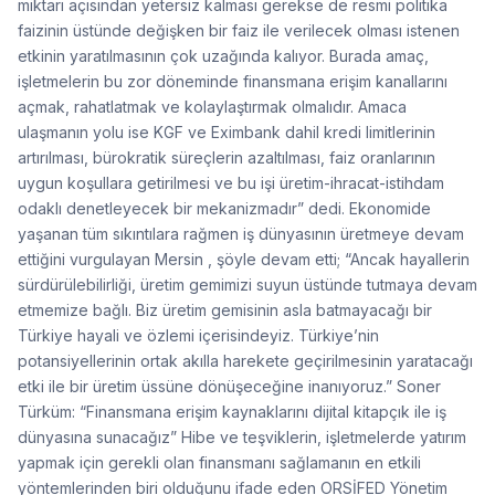
miktarı açısından yetersiz kalması gerekse de resmi politika
faizinin üstünde değişken bir faiz ile verilecek olması istenen
etkinin yaratılmasının çok uzağında kalıyor. Burada amaç,
işletmelerin bu zor döneminde finansmana erişim kanallarını
açmak, rahatlatmak ve kolaylaştırmak olmalıdır. Amaca
ulaşmanın yolu ise KGF ve Eximbank dahil kredi limitlerinin
artırılması, bürokratik süreçlerin azaltılması, faiz oranlarının
uygun koşullara getirilmesi ve bu işi üretim-ihracat-istihdam
odaklı denetleyecek bir mekanizmadır” dedi. Ekonomide
yaşanan tüm sıkıntılara rağmen iş dünyasının üretmeye devam
ettiğini vurgulayan Mersin , şöyle devam etti; “Ancak hayallerin
sürdürülebilirliği, üretim gemimizi suyun üstünde tutmaya devam
etmemize bağlı. Biz üretim gemisinin asla batmayacağı bir
Türkiye hayali ve özlemi içerisindeyiz. Türkiye’nin
potansiyellerinin ortak akılla harekete geçirilmesinin yaratacağı
etki ile bir üretim üssüne dönüşeceğine inanıyoruz.” Soner
Türküm: “Finansmana erişim kaynaklarını dijital kitapçık ile iş
dünyasına sunacağız” Hibe ve teşviklerin, işletmelerde yatırım
yapmak için gerekli olan finansmanı sağlamanın en etkili
yöntemlerinden biri olduğunu ifade eden ORSİFED Yönetim