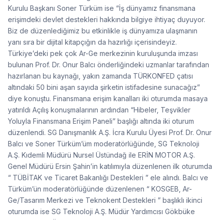
Kurulu Başkanı Soner Türküm ise “İş dünyamız finansmana
erişimdeki devlet destekleri hakkında bilgiye ihtiyaç duyuyor.
Biz de düzenlediğimiz bu etkinlikle iş dünyamıza ulaşmanın
yanı sıra bir dijital kitapçığın da hazırlığı içerisindeyiz.
Türkiye’deki pek çok Ar-Ge merkezinin kuruluşunda imzası
bulunan Prof. Dr. Onur Balcı önderliğindeki uzmanlar tarafından
hazırlanan bu kaynağı, yakın zamanda TÜRKONFED çatısı
altındaki 50 bini aşan sayıda şirketin istifadesine sunacağız”
diye konuştu. Finansmana erişim kanalları iki oturumda masaya
yatırıldı Açılış konuşmalarının ardından “Hibeler, Teşvikler
Yoluyla Finansmana Erişim Paneli” başlığı altında iki oturum
düzenlendi. SG Danışmanlık A.Ş. İcra Kurulu Üyesi Prof. Dr. Onur
Balcı ve Soner Türküm’üm moderatörlüğünde, SG Teknoloji
A.Ş. Kıdemli Müdürü Nursel Üstündağ ile ERİN MOTOR A.Ş.
Genel Müdürü Ersin Şahin’in katılımıyla düzenlenen ilk oturumda
“ TÜBİTAK ve Ticaret Bakanlığı Destekleri ” ele alındı. Balcı ve
Türküm’ün moderatörlüğünde düzenlenen “ KOSGEB, Ar-
Ge/Tasarım Merkezi ve Teknokent Destekleri ” başlıklı ikinci
oturumda ise SG Teknoloji A.Ş. Müdür Yardımcısı Gökbüke