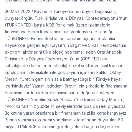
30 Mart 2022 / Kayseri – Türkiye’nin en büyük bağımsız iş
dünyası örgütü Türk Girişim ve İş Dünyası Konfederasyonu ’nun
(TÜRKONFED) başta KOBİ’ler olmak üzere işletmelerin
finansmana erişim kanallarının tüm yönleriyle ele alındığı
TÜRKONFED Finans Sohbetleri serisinin üçüncü toplantısı
Kayseri’de gerçekleşti. Kayseri, Yozgat ve Sivas illerindeki tüm
ekonomi aktörlerini ülke ölçeğinde temsil eden Orta Anadolu
Girişim ve İş Dünyası Federasyonu’nun (ORSİFED) ev
sahipliğinde düzenlenen etkinliğe özel sektör ve sivil toplum
kuruluşlarının temsilcileri ile çok sayıda iş insanı katıldı. Oktay
Mersin: “Üretim gemisinin asla batmayacağı bir Türkiye hayali
içerisindeyiz” Yatırım, istihdam, üretim için şirketlerin finansmana
erişiminin sürdürülebilir olmasının şart olduğunu söyleyen
TÜRKONFED Yönetim Kurulu Başkan Yardımcısı Oktay Mersin ,
“Politika faizimiz yüzde 14 seviyelerinde olsa da reel piyasada
üç katına varan oranlarda bir finansman faizi ile karşı karşıyayız.
Bunun yanı sıra ekonomi yönetimimiz tarafından duyurulan 60
milyar TL'lik KGF paketinin gerek işletme başına düşen kredi