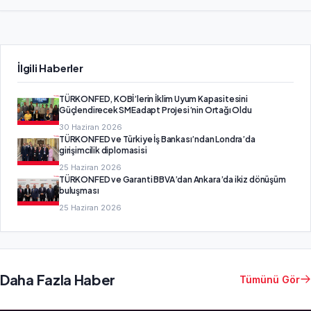
İlgili Haberler
TÜRKONFED, KOBİ’lerin İklim Uyum Kapasitesini
Güçlendirecek SMEadapt Projesi’nin Ortağı Oldu
30 Haziran 2026
TÜRKONFED ve Türkiye İş Bankası’ndan Londra’da
girişimcilik diplomasisi
25 Haziran 2026
TÜRKONFED ve Garanti BBVA’dan Ankara’da ikiz dönüşüm
buluşması
25 Haziran 2026
Daha Fazla Haber
Tümünü Gör