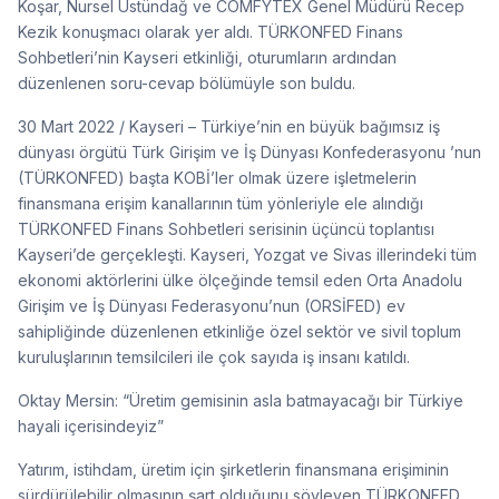
Koşar, Nursel Üstündağ ve COMFYTEX Genel Müdürü Recep
Kezik konuşmacı olarak yer aldı. TÜRKONFED Finans
Sohbetleri’nin Kayseri etkinliği, oturumların ardından
düzenlenen soru-cevap bölümüyle son buldu.
30 Mart 2022 / Kayseri – Türkiye’nin en büyük bağımsız iş
dünyası örgütü Türk Girişim ve İş Dünyası Konfederasyonu ’nun
(TÜRKONFED) başta KOBİ’ler olmak üzere işletmelerin
finansmana erişim kanallarının tüm yönleriyle ele alındığı
TÜRKONFED Finans Sohbetleri serisinin üçüncü toplantısı
Kayseri’de gerçekleşti. Kayseri, Yozgat ve Sivas illerindeki tüm
ekonomi aktörlerini ülke ölçeğinde temsil eden Orta Anadolu
Girişim ve İş Dünyası Federasyonu’nun (ORSİFED) ev
sahipliğinde düzenlenen etkinliğe özel sektör ve sivil toplum
kuruluşlarının temsilcileri ile çok sayıda iş insanı katıldı.
Oktay Mersin: “Üretim gemisinin asla batmayacağı bir Türkiye
hayali içerisindeyiz”
Yatırım, istihdam, üretim için şirketlerin finansmana erişiminin
sürdürülebilir olmasının şart olduğunu söyleyen TÜRKONFED