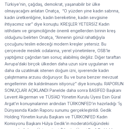
Türkiye’nin, çağdaş, demokrat, yaşanabilir bir ülke
olmayacağını anlatan Onatça, “O yüzden yine kadın sabrına,
kadın üretkenliğine, kadın bereketine, kadın sevgisine
ihtiyacımız var” diye konuştu. KREŞLER YETERSİZ Kadın
istihdamı ve girişimciliğinde önemli engellerden birinin kreş
olduğunu belirten Onatça, “Annenin gönül rahatlığıyla
çocuğunu teslim edeceği modern kreşler yetersiz. Bu
çerçevede meslek odalarına, yerel yönetimlere, OSB’le
yaptığımız çağrıdan tam sonuç alabilmiş değiliz. Diğer taraftan
Avrupa’daki birçok ülkeden daha uzun süre uygulanan ve
daha da uzatılmak istenen doğum izni, işverende kadın
çalıştırmama arzusu doğuruyor. Bu ve buna benzer mevzuat
engellerinin de kaldırılmasını istiyoruz” diye konuştu. RAPORUN
SONUÇLARI AÇIKLANDI Panelde daha sonra BASİFED Başkanı
Levent Akgerman ve TÜSİAD Yönetim Kurulu Üyesi Esin Güral
Argat’ın konuşmalarının ardından TÜRKONFED’in hazırladığı ‘İş
Dünyasında Kadın Raporu sunumu gerçekleştirildi. Gedik
Holding Yönetim kurulu Başkanı ve TÜRKONFED Kadın
Komisyonu Başkanı Hülya Gedik’in moderatörlüğündeki