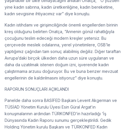
yaşanabilir bir ülke olmayacağını anlatan Onatça, “O yüzden
yine kadın sabrına, kadın üretkenliğine, kadın bereketine,
kadın sevgisine ihtiyacımız var” diye konuştu.
Kadın istihdamı ve girişimciliğinde önemli engellerden birinin
kreş olduğunu belirten Onatça, “Annenin gönül rahatlığıyla
çocuğunu teslim edeceği modern kreşler yetersiz. Bu
çerçevede meslek odalarına, yerel yönetimlere, OSB’le
yaptığımız çağrıdan tam sonuç alabilmiş değiliz. Diğer taraftan
Avrupa’daki birçok ülkeden daha uzun süre uygulanan ve
daha da uzatılmak istenen doğum izni, işverende kadın
çalıştırmama arzusu doğuruyor. Bu ve buna benzer mevzuat
engellerinin de kaldırılmasını istiyoruz” diye konuştu.
RAPORUN SONUÇLARI AÇIKLANDI
Panelde daha sonra BASİFED Başkanı Levent Akgerman ve
TÜSİAD Yönetim Kurulu Üyesi Esin Güral Argat’ın
konuşmalarının ardından TÜRKONFED’in hazırladığı ‘İş
Dünyasında Kadın Raporu sunumu gerçekleştirildi. Gedik
Holding Yönetim kurulu Başkanı ve TÜRKONFED Kadın