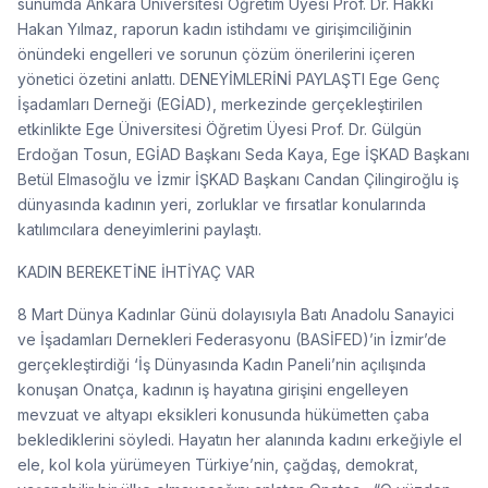
sunumda Ankara Üniversitesi Öğretim Üyesi Prof. Dr. Hakkı
Hakan Yılmaz, raporun kadın istihdamı ve girişimciliğinin
önündeki engelleri ve sorunun çözüm önerilerini içeren
yönetici özetini anlattı. DENEYİMLERİNİ PAYLAŞTI Ege Genç
İşadamları Derneği (EGİAD), merkezinde gerçekleştirilen
etkinlikte Ege Üniversitesi Öğretim Üyesi Prof. Dr. Gülgün
Erdoğan Tosun, EGİAD Başkanı Seda Kaya, Ege İŞKAD Başkanı
Betül Elmasoğlu ve İzmir İŞKAD Başkanı Candan Çilingiroğlu iş
dünyasında kadının yeri, zorluklar ve fırsatlar konularında
katılımcılara deneyimlerini paylaştı.
KADIN BEREKETİNE İHTİYAÇ VAR
8 Mart Dünya Kadınlar Günü dolayısıyla Batı Anadolu Sanayici
ve İşadamları Dernekleri Federasyonu (BASİFED)’in İzmir’de
gerçekleştirdiği ‘İş Dünyasında Kadın Paneli’nin açılışında
konuşan Onatça, kadının iş hayatına girişini engelleyen
mevzuat ve altyapı eksikleri konusunda hükümetten çaba
beklediklerini söyledi. Hayatın her alanında kadını erkeğiyle el
ele, kol kola yürümeyen Türkiye’nin, çağdaş, demokrat,