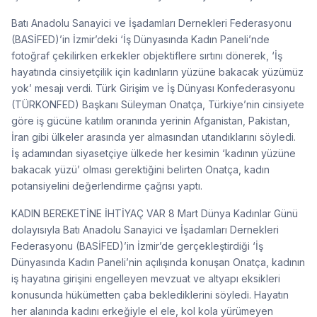
Batı Anadolu Sanayici ve İşadamları Dernekleri Federasyonu
(BASİFED)’in İzmir’deki ‘İş Dünyasında Kadın Paneli’nde
fotoğraf çekilirken erkekler objektiflere sırtını dönerek, ‘İş
hayatında cinsiyetçilik için kadınların yüzüne bakacak yüzümüz
yok’ mesajı verdi. Türk Girişim ve İş Dünyası Konfederasyonu
(TÜRKONFED) Başkanı Süleyman Onatça, Türkiye’nin cinsiyete
göre iş gücüne katılım oranında yerinin Afganistan, Pakistan,
İran gibi ülkeler arasında yer almasından utandıklarını söyledi.
İş adamından siyasetçiye ülkede her kesimin ‘kadının yüzüne
bakacak yüzü’ olması gerektiğini belirten Onatça, kadın
potansiyelini değerlendirme çağrısı yaptı.
KADIN BEREKETİNE İHTİYAÇ VAR 8 Mart Dünya Kadınlar Günü
dolayısıyla Batı Anadolu Sanayici ve İşadamları Dernekleri
Federasyonu (BASİFED)’in İzmir’de gerçekleştirdiği ‘İş
Dünyasında Kadın Paneli’nin açılışında konuşan Onatça, kadının
iş hayatına girişini engelleyen mevzuat ve altyapı eksikleri
konusunda hükümetten çaba beklediklerini söyledi. Hayatın
her alanında kadını erkeğiyle el ele, kol kola yürümeyen