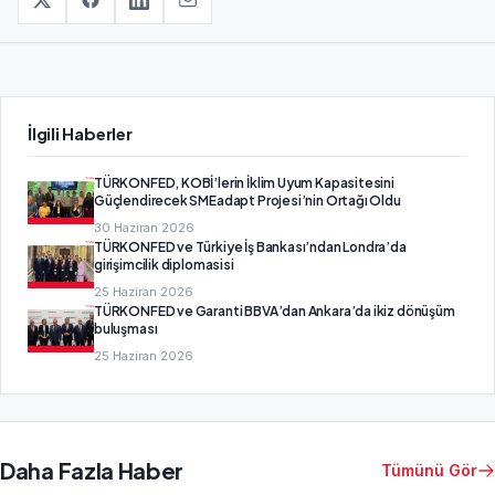
İlgili Haberler
TÜRKONFED, KOBİ’lerin İklim Uyum Kapasitesini
Güçlendirecek SMEadapt Projesi’nin Ortağı Oldu
30 Haziran 2026
TÜRKONFED ve Türkiye İş Bankası’ndan Londra’da
girişimcilik diplomasisi
25 Haziran 2026
TÜRKONFED ve Garanti BBVA’dan Ankara’da ikiz dönüşüm
buluşması
25 Haziran 2026
Daha Fazla Haber
Tümünü Gör