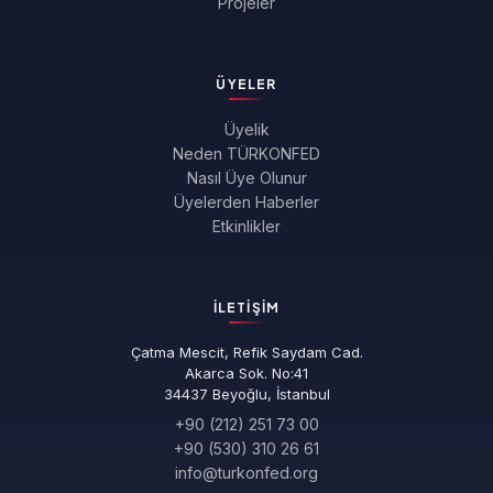
Projeler
ÜYELER
Üyelik
Neden TÜRKONFED
Nasıl Üye Olunur
Üyelerden Haberler
Etkinlikler
İLETIŞIM
Çatma Mescit, Refik Saydam Cad.
Akarca Sok. No:41
34437 Beyoğlu, İstanbul
+90 (212) 251 73 00
+90 (530) 310 26 61
info@turkonfed.org