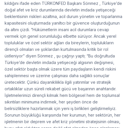
kıldığını ifade eden TÜRKONFED Başkanı Sönmez , Türkiye’de
doğal afet ve kriz durumlarında devletin imdada yetişeceği
beklentisinin riskleri azaltma, acil durum yönetim ve toparlanma
kapasitesini oluşturmada yanıltıcı bir güvence oluşturduğunun
da altını çizdi. “Hükümetlerin insani acil durumlara cevap
vermek için genel sorumluluğu elbette sürüyor. Ancak yerel
topluluklar ve özel sektör ağları da bireylerin, toplulukların
dirençli olmaları ve şoklardan kurtulmasında kritik bir rol
üstleniyor” diyen Sönmez , şu çağrıyı yaptı; “Bu doğrultuda
Türkiye’de devletin imdada yetişeceği algısının değişmesi,
özel sektör başta olmak üzere tüm paydaşların kendi riskini
sahiplenmesi ve üzerine çalışması daha sağlıklı sonuçlar
üretecektir. Çünkü dayanıklılıkla ilgili yatırımlar ve stratejik
ortaklıklar uzun süreli rekabet gücü ve başarının anahtarıdır.
İşletmelerimizi dirençli kılmak hem bölgesel hem de toplumsal
sıkıntıları minimuma indirmek, her şeyden önce de
belirsizliklere hazırlanmak için yeni iş birlikleri geliştirmeliyiz.
Sorunun büyüklüğü karşısında her kurumun, her sektörün, her
işletmenin bir deprem ve afet kriz yönetimi stratejisinin olması,