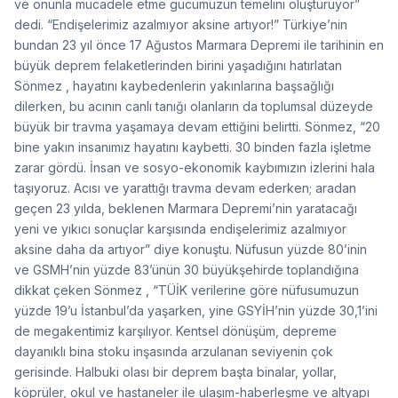
ve onunla mücadele etme gücümüzün temelini oluşturuyor”
dedi. “Endişelerimiz azalmıyor aksine artıyor!” Türkiye’nin
bundan 23 yıl önce 17 Ağustos Marmara Depremi ile tarihinin en
büyük deprem felaketlerinden birini yaşadığını hatırlatan
Sönmez , hayatını kaybedenlerin yakınlarına başsağlığı
dilerken, bu acının canlı tanığı olanların da toplumsal düzeyde
büyük bir travma yaşamaya devam ettiğini belirtti. Sönmez, “20
bine yakın insanımız hayatını kaybetti. 30 binden fazla işletme
zarar gördü. İnsan ve sosyo-ekonomik kaybımızın izlerini hala
taşıyoruz. Acısı ve yarattığı travma devam ederken; aradan
geçen 23 yılda, beklenen Marmara Depremi’nin yaratacağı
yeni ve yıkıcı sonuçlar karşısında endişelerimiz azalmıyor
aksine daha da artıyor” diye konuştu. Nüfusun yüzde 80’inin
ve GSMH’nin yüzde 83’ünün 30 büyükşehirde toplandığına
dikkat çeken Sönmez , “TÜİK verilerine göre nüfusumuzun
yüzde 19’u İstanbul’da yaşarken, yine GSYİH’nin yüzde 30,1’ini
de megakentimiz karşılıyor. Kentsel dönüşüm, depreme
dayanıklı bina stoku inşasında arzulanan seviyenin çok
gerisinde. Halbuki olası bir deprem başta binalar, yollar,
köprüler, okul ve hastaneler ile ulaşım-haberleşme ve altyapı