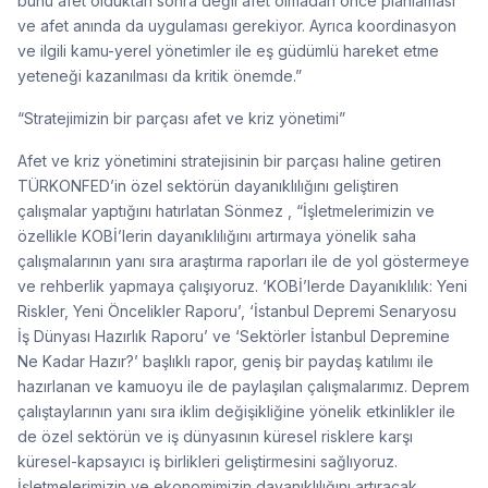
bunu afet olduktan sonra değil afet olmadan önce planlaması
ve afet anında da uygulaması gerekiyor. Ayrıca koordinasyon
ve ilgili kamu-yerel yönetimler ile eş güdümlü hareket etme
yeteneği kazanılması da kritik önemde.”
“Stratejimizin bir parçası afet ve kriz yönetimi”
Afet ve kriz yönetimini stratejisinin bir parçası haline getiren
TÜRKONFED’in özel sektörün dayanıklılığını geliştiren
çalışmalar yaptığını hatırlatan Sönmez , “İşletmelerimizin ve
özellikle KOBİ’lerin dayanıklılığını artırmaya yönelik saha
çalışmalarının yanı sıra araştırma raporları ile de yol göstermeye
ve rehberlik yapmaya çalışıyoruz. ‘KOBİ’lerde Dayanıklılık: Yeni
Riskler, Yeni Öncelikler Raporu’, ‘İstanbul Depremi Senaryosu
İş Dünyası Hazırlık Raporu’ ve ‘Sektörler İstanbul Depremine
Ne Kadar Hazır?’ başlıklı rapor, geniş bir paydaş katılımı ile
hazırlanan ve kamuoyu ile de paylaşılan çalışmalarımız. Deprem
çalıştaylarının yanı sıra iklim değişikliğine yönelik etkinlikler ile
de özel sektörün ve iş dünyasının küresel risklere karşı
küresel-kapsayıcı iş birlikleri geliştirmesini sağlıyoruz.
İşletmelerimizin ve ekonomimizin dayanıklılığını artıracak