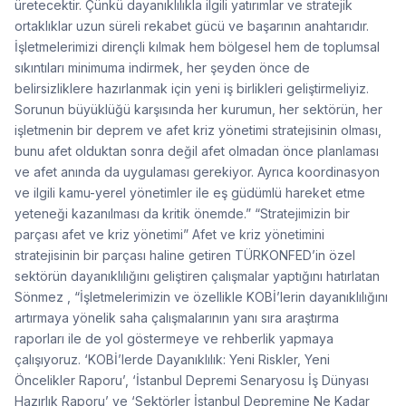
üretecektir. Çünkü dayanıklılıkla ilgili yatırımlar ve stratejik
ortaklıklar uzun süreli rekabet gücü ve başarının anahtarıdır.
İşletmelerimizi dirençli kılmak hem bölgesel hem de toplumsal
sıkıntıları minimuma indirmek, her şeyden önce de
belirsizliklere hazırlanmak için yeni iş birlikleri geliştirmeliyiz.
Sorunun büyüklüğü karşısında her kurumun, her sektörün, her
işletmenin bir deprem ve afet kriz yönetimi stratejisinin olması,
bunu afet olduktan sonra değil afet olmadan önce planlaması
ve afet anında da uygulaması gerekiyor. Ayrıca koordinasyon
ve ilgili kamu-yerel yönetimler ile eş güdümlü hareket etme
yeteneği kazanılması da kritik önemde.” “Stratejimizin bir
parçası afet ve kriz yönetimi” Afet ve kriz yönetimini
stratejisinin bir parçası haline getiren TÜRKONFED’in özel
sektörün dayanıklılığını geliştiren çalışmalar yaptığını hatırlatan
Sönmez , “İşletmelerimizin ve özellikle KOBİ’lerin dayanıklılığını
artırmaya yönelik saha çalışmalarının yanı sıra araştırma
raporları ile de yol göstermeye ve rehberlik yapmaya
çalışıyoruz. ‘KOBİ’lerde Dayanıklılık: Yeni Riskler, Yeni
Öncelikler Raporu’, ‘İstanbul Depremi Senaryosu İş Dünyası
Hazırlık Raporu’ ve ‘Sektörler İstanbul Depremine Ne Kadar