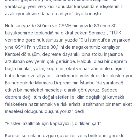
yaratacağı yeni ve yıkıcı sonuçlar karşısında endişelerimiz
azalmıyor aksine daha da artıyor” diye konuştu.
Nüfusun yüzde 80’inin ve GSMH’nin yüzde 83’ünün 30
büyükşehirde toplandığına dikkat çeken Sönmez , “TÜİK
verilerine göre nüfusumuzun yüzde 19’u İstanbul’da yaşarken,
yine GSYİH’nin yüzde 30,1’ini de megakentimiz karşılıyor.
Kentsel dönüşüm, depreme dayanıklı bina stoku inşasında
arzulanan seviyenin çok gerisinde. Halbuki olası bir deprem
başta binalar, yollar, köprüler, okul ve hastaneler ile ulaşım-
haberleşme ve altyapı sistemlerinde yüksek riskler oluşturuyor.
Bu nedenlerle Marmara Depremi’nin İstanbul’da yaratacağı
etkiyi bir memleket meselesi olarak görüyoruz. Sadece
deprem değil tüm doğal afetler ile iklim değişikliği kaynaklı
felaketlere hazırlanmak ve risklerimizi azaltmanın bir memleket
meselesi olduğunu düşünüyoruz” dedi.
“Riskleri azaltmak için kapsayıcı iş birlikleri şart”
Küresel sorunların özgün çözümler ve iş birliklerini gerekli