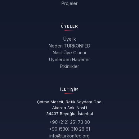
Projeler
ÜYELER
Üyelik
Neden TÜRKONFED
Nasıl Üye Olunur
Üyelerden Haberler
Etkinlikler
İLETIŞIM
Çatma Mescit, Refik Saydam Cad.
Akarca Sok. No:41
34437 Beyoğlu, İstanbul
+90 (212) 251 73 00
+90 (530) 310 26 61
info@turkonfed.org