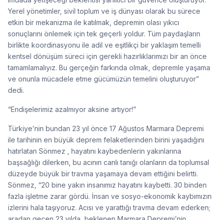
Yerel yönetimler, sivil toplum ve iş dünyası olarak bu sürece
etkin bir mekanizma ile katılmak, depremin olası yıkıcı
sonuçlarını önlemek için tek geçerli yoldur. Tüm paydaşların
birlikte koordinasyonu ile adil ve eşitlikçi bir yaklaşım temelli
kentsel dönüşüm süreci için gerekli hazırlıklarımızı bir an önce
tamamlamalıyız. Bu gerçeğin farkında olmak, depremle yaşama
ve onunla mücadele etme gücümüzün temelini oluşturuyor”
dedi.
“Endişelerimiz azalmıyor aksine artıyor!”
Türkiye’nin bundan 23 yıl önce 17 Ağustos Marmara Depremi
ile tarihinin en büyük deprem felaketlerinden birini yaşadığını
hatırlatan Sönmez , hayatını kaybedenlerin yakınlarına
başsağlığı dilerken, bu acının canlı tanığı olanların da toplumsal
düzeyde büyük bir travma yaşamaya devam ettiğini belirtti.
Sönmez, “20 bine yakın insanımız hayatını kaybetti. 30 binden
fazla işletme zarar gördü. İnsan ve sosyo-ekonomik kaybımızın
izlerini hala taşıyoruz. Acısı ve yarattığı travma devam ederken;
aradan geçen 23 yılda, beklenen Marmara Depremi’nin