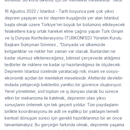
16 Ağustos 2022 / İstanbul - Tarih boyunca pek çok yıkıcı
deprem yaşayan ve bir deprem kuşağında yer alan İstanbul
başta olmak üzere Türkiye’nin büyük bir bölümünü etkileyecek
felaketlere karşı ortak hareket etme çağrısı yapan Türk Girişim
ve İş Dünyası Konfederasyonu (TÜRKONFED) Yönetim Kurulu
Başkanı Süleyman Sönmez , “Dünyada ve ülkemizde
kırılganlıklar ve riskler her zaman var olacak. Bunlardan ne
kadar olumsuz etkileneceğimiz, bilimsel çerçevede aldığımız
tedbirler ile risklere ne kadar iyi hazırlandığımız ile ölçülecek.
Depremin İstanbul özelinde yaratacağı risk; insani ve sosyo-
ekonomik açıdan bir memleket meselesidir. Afetlerde devletin
imdada yetişeceği beklentisi yanıltıcı bir güvence oluşturuyor.
Yerel yönetimler, sivil toplum ve iş dünyası olarak bu sürece
etkin bir mekanizma ile katılmak, depremin olası yıkıcı
sonuçlarını önlemek için tek geçerli yoldur. Tüm paydaşların
birlikte koordinasyonu ile adil ve eşitlikçi bir yaklaşım temelli
kentsel dönüşüm süreci için gerekli hazırlıklarımızı bir an önce
tamamlamalıyız. Bu gerçeğin farkında olmak, depremle yaşama