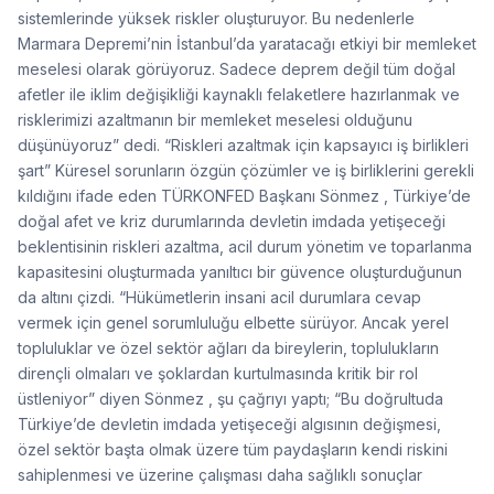
sistemlerinde yüksek riskler oluşturuyor. Bu nedenlerle
Marmara Depremi’nin İstanbul’da yaratacağı etkiyi bir memleket
meselesi olarak görüyoruz. Sadece deprem değil tüm doğal
afetler ile iklim değişikliği kaynaklı felaketlere hazırlanmak ve
risklerimizi azaltmanın bir memleket meselesi olduğunu
düşünüyoruz” dedi. “Riskleri azaltmak için kapsayıcı iş birlikleri
şart” Küresel sorunların özgün çözümler ve iş birliklerini gerekli
kıldığını ifade eden TÜRKONFED Başkanı Sönmez , Türkiye’de
doğal afet ve kriz durumlarında devletin imdada yetişeceği
beklentisinin riskleri azaltma, acil durum yönetim ve toparlanma
kapasitesini oluşturmada yanıltıcı bir güvence oluşturduğunun
da altını çizdi. “Hükümetlerin insani acil durumlara cevap
vermek için genel sorumluluğu elbette sürüyor. Ancak yerel
topluluklar ve özel sektör ağları da bireylerin, toplulukların
dirençli olmaları ve şoklardan kurtulmasında kritik bir rol
üstleniyor” diyen Sönmez , şu çağrıyı yaptı; “Bu doğrultuda
Türkiye’de devletin imdada yetişeceği algısının değişmesi,
özel sektör başta olmak üzere tüm paydaşların kendi riskini
sahiplenmesi ve üzerine çalışması daha sağlıklı sonuçlar