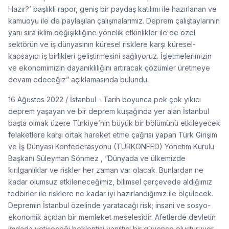
Hazır?’ başlıklı rapor, geniş bir paydaş katılımı ile hazırlanan ve
kamuoyu ile de paylaşılan çalışmalarımız. Deprem çalıştaylarının
yanı sıra iklim değişikliğine yönelik etkinlikler ile de özel
sektörün ve iş dünyasının küresel risklere karşı küresel-
kapsayıcı iş birlikleri geliştirmesini sağlıyoruz. İşletmelerimizin
ve ekonomimizin dayanıklılığını artıracak çözümler üretmeye
devam edeceğiz” açıklamasında bulundu.
16 Ağustos 2022 / İstanbul - Tarih boyunca pek çok yıkıcı
deprem yaşayan ve bir deprem kuşağında yer alan İstanbul
başta olmak üzere Türkiye’nin büyük bir bölümünü etkileyecek
felaketlere karşı ortak hareket etme çağrısı yapan Türk Girişim
ve İş Dünyası Konfederasyonu (TÜRKONFED) Yönetim Kurulu
Başkanı Süleyman Sönmez , “Dünyada ve ülkemizde
kırılganlıklar ve riskler her zaman var olacak. Bunlardan ne
kadar olumsuz etkileneceğimiz, bilimsel çerçevede aldığımız
tedbirler ile risklere ne kadar iyi hazırlandığımız ile ölçülecek.
Depremin İstanbul özelinde yaratacağı risk; insani ve sosyo-
ekonomik açıdan bir memleket meselesidir. Afetlerde devletin
imdada yetişeceği beklentisi yanıltıcı bir güvence oluşturuyor.