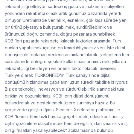
rekabetçiliği etkiliyor, sadece iş gücü ve malzeme maliyetleri
yönünden rekabetçi olmak artık günümüz pazarında yeterli
olmuyor. Üretiminizde verimlilik, esneklik, çok kısa sürede yeni
bir ürünü piyasayla buluşturabilmek, sürdürülebilirlik ve
ürününüzü doğru zamanda, doğru pazarlara sunabilmek
KOBİ’leri pazarda rekabetçi kılacak faktörler arasında. Tüm
bunları yapabilmek için ise en temel ihtiyacımız veri. İşte dijital
dönüşüm ile toplanan verilerin anlamlandırılarak işletmelerin tüm
süreçlerinde entegre şekilde kullanılması önümüzdeki yıllarda
rekabetçiliği belirleyen en önemli faktör olacak. Siemens
Türkiye olarak TÜRKONFED'in Türk sanayisinde dijital
dönüşümü hızlandırma çabalarını uzun süredir takdirle izliyoruz.
Biz de teknoloji, inovasyon ve sürdürülebilirlik alanındaki tüm
birikim ve çözümlerimizi KOBI'lerin dijital dönüşümünü
hızlandırmak ve desteklemek üzere sunmaya hazırız. Bu
çerçevede geliştirdiğimiz Siemens Xcelerator platformu ile
KOBİ'lerimiz hem hızlı hayata geçebilecek, etkisi kanıtlanmış
dijital çözümlere ulaşabilecek hem de eğitim, danışmanlık ve iş
birliği fırsatları yakalayabilecek” açıklamasında bulundu.