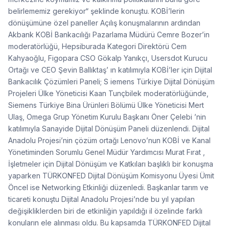
belirlememiz gerekiyor“ şeklinde konuştu. KOBİ’lerin
dönüşümüne özel paneller Açılış konuşmalarının ardından
Akbank KOBİ Bankacılığı Pazarlama Müdürü Cemre Bozer’in
moderatörlüğü, Hepsiburada Kategori Direktörü Cem
Kahyaoğlu, Figopara CSO Gökalp Yanıkçı, Usersdot Kurucu
Ortağı ve CEO Şevin Ballıktaş’ ın katılımıyla KOBİ’ler için Dijital
Bankacılık Çözümleri Paneli; S iemens Türkiye Dijital Dönüşüm
Projeleri Ülke Yöneticisi Kaan Tunçbilek moderatörlüğünde,
Siemens Türkiye Bina Ürünleri Bölümü Ülke Yöneticisi Mert
Ulaş, Omega Grup Yönetim Kurulu Başkanı Öner Çelebi ’nin
katılımıyla Sanayide Dijital Dönüşüm Paneli düzenlendi. Dijital
Anadolu Projesi’nin çözüm ortağı Lenovo’nun KOBİ ve Kanal
Yönetiminden Sorumlu Genel Müdür Yardımcısı Murat Fırat ,
İşletmeler için Dijital Dönüşüm ve Katkıları başlıklı bir konuşma
yaparken TÜRKONFED Dijital Dönüşüm Komisyonu Üyesi Ümit
Öncel ise Networking Etkinliği düzenledi. Başkanlar tarım ve
ticareti konuştu Dijital Anadolu Projesi’nde bu yıl yapılan
değişikliklerden biri de etkinliğin yapıldığı il özelinde farklı
konuların ele alınması oldu. Bu kapsamda TÜRKONFED Dijital