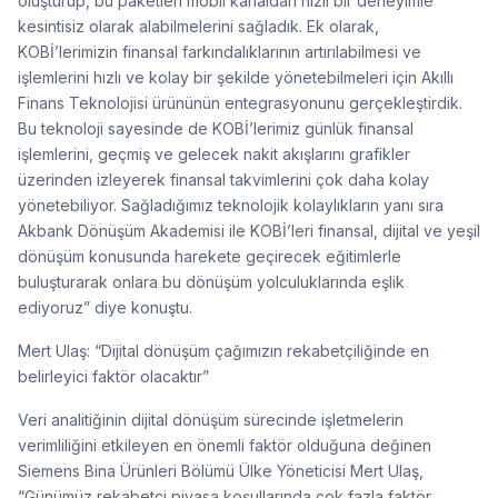
oluşturup, bu paketleri mobil kanaldan hızlı bir deneyimle
kesintisiz olarak alabilmelerini sağladık. Ek olarak,
KOBİ’lerimizin finansal farkındalıklarının artırılabilmesi ve
işlemlerini hızlı ve kolay bir şekilde yönetebilmeleri için Akıllı
Finans Teknolojisi ürününün entegrasyonunu gerçekleştirdik.
Bu teknoloji sayesinde de KOBİ’lerimiz günlük finansal
işlemlerini, geçmiş ve gelecek nakit akışlarını grafikler
üzerinden izleyerek finansal takvimlerini çok daha kolay
yönetebiliyor. Sağladığımız teknolojik kolaylıkların yanı sıra
Akbank Dönüşüm Akademisi ile KOBİ’leri finansal, dijital ve yeşil
dönüşüm konusunda harekete geçirecek eğitimlerle
buluşturarak onlara bu dönüşüm yolculuklarında eşlik
ediyoruz” diye konuştu.
Mert Ulaş: “Dijital dönüşüm çağımızın rekabetçiliğinde en
belirleyici faktör olacaktır”
Veri analitiğinin dijital dönüşüm sürecinde işletmelerin
verimliliğini etkileyen en önemli faktör olduğuna değinen
Siemens Bina Ürünleri Bölümü Ülke Yöneticisi Mert Ulaş,
“Günümüz rekabetçi piyasa koşullarında çok fazla faktör