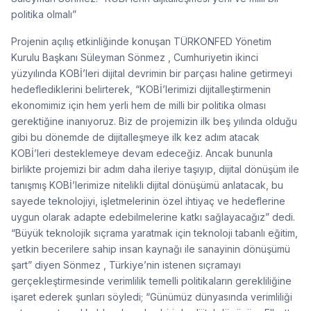
politika olmalı”
Projenin açılış etkinliğinde konuşan TÜRKONFED Yönetim
Kurulu Başkanı Süleyman Sönmez , Cumhuriyetin ikinci
yüzyılında KOBİ’leri dijital devrimin bir parçası haline getirmeyi
hedeflediklerini belirterek, “KOBİ’lerimizi dijitalleştirmenin
ekonomimiz için hem yerli hem de milli bir politika olması
gerektiğine inanıyoruz. Biz de projemizin ilk beş yılında olduğu
gibi bu dönemde de dijitalleşmeye ilk kez adım atacak
KOBİ’leri desteklemeye devam edeceğiz. Ancak bununla
birlikte projemizi bir adım daha ileriye taşıyıp, dijital dönüşüm ile
tanışmış KOBİ’lerimize nitelikli dijital dönüşümü anlatacak, bu
sayede teknolojiyi, işletmelerinin özel ihtiyaç ve hedeflerine
uygun olarak adapte edebilmelerine katkı sağlayacağız” dedi.
“Büyük teknolojik sıçrama yaratmak için teknoloji tabanlı eğitim,
yetkin becerilere sahip insan kaynağı ile sanayinin dönüşümü
şart” diyen Sönmez , Türkiye’nin istenen sıçramayı
gerçekleştirmesinde verimlilik temelli politikaların gerekliliğine
işaret ederek şunları söyledi; “Günümüz dünyasında verimliliği