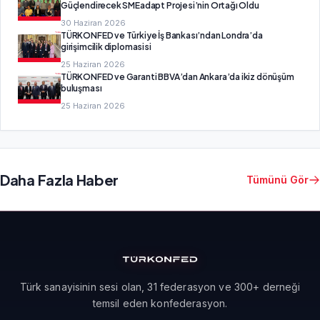
Güçlendirecek SMEadapt Projesi’nin Ortağı Oldu
30 Haziran 2026
TÜRKONFED ve Türkiye İş Bankası’ndan Londra’da
girişimcilik diplomasisi
25 Haziran 2026
TÜRKONFED ve Garanti BBVA’dan Ankara’da ikiz dönüşüm
buluşması
25 Haziran 2026
Daha Fazla Haber
Tümünü Gör
Türk sanayisinin sesi olan, 31 federasyon ve 300+ derneği
temsil eden konfederasyon.