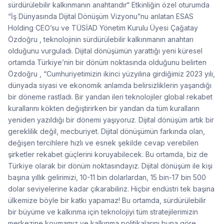
sürdürülebilir kalkınmanın anahtarıdır“ Etkinliğin özel oturumda
“İş Dünyasında Dijital Dönüşüm Vizyonu”nu anlatan ESAS
Holding CEO’su ve TÜSİAD Yönetim Kurulu Üyesi Çağatay
Özdoğru , teknolojinin sürdürülebilir kalkınmanın anahtarı
olduğunu vurguladı. Dijital dönüşümün yarattığı yeni küresel
ortamda Türkiye’nin bir dönüm noktasında olduğunu belirten
Özdoğru , “Cumhuriyetimizin ikinci yüzyılına girdiğimiz 2023 yılı,
dünyada siyasi ve ekonomik anlamda belirsizliklerin yaşandığı
bir döneme rastladı. Bir yandan ileri teknolojiler global rekabet
kurallarını kökten değiştirirken bir yandan da tüm kuralların
yeniden yazıldığı bir dönemi yaşıyoruz. Dijital dönüşüm artık bir
gereklilik değil, mecburiyet. Dijital dönüşümün farkında olan,
değişen tercihlere hızlı ve esnek şekilde cevap verebilen
şirketler rekabet güçlerini koruyabilecek. Bu ortamda, biz de
Türkiye olarak bir dönüm noktasındayız. Dijital dönüşüm ile kişi
başına yıllık gelirimizi, 10-11 bin dolarlardan, 15 bin-17 bin 500
dolar seviyelerine kadar çıkarabiliriz. Hiçbir endüstri tek başına
ülkemize böyle bir katkı yapamaz! Bu ortamda, sürdürülebilir
bir büyüme ve kalkınma için teknolojiyi tüm stratejilerimizin
merkezine koymamız ve kalkınma politikalarını buna göre