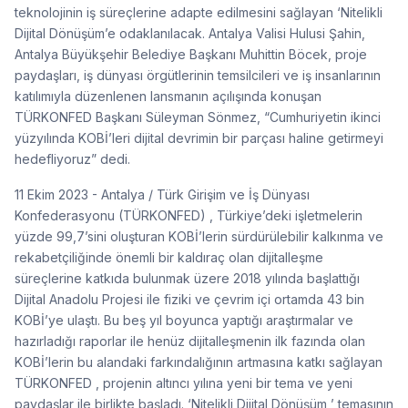
teknolojinin iş süreçlerine adapte edilmesini sağlayan ‘Nitelikli
Dijital Dönüşüm’e odaklanılacak. Antalya Valisi Hulusi Şahin,
Antalya Büyükşehir Belediye Başkanı Muhittin Böcek, proje
paydaşları, iş dünyası örgütlerinin temsilcileri ve iş insanlarının
katılımıyla düzenlenen lansmanın açılışında konuşan
TÜRKONFED Başkanı Süleyman Sönmez, “Cumhuriyetin ikinci
yüzyılında KOBİ’leri dijital devrimin bir parçası haline getirmeyi
hedefliyoruz” dedi.
11 Ekim 2023 - Antalya / Türk Girişim ve İş Dünyası
Konfederasyonu (TÜRKONFED) , Türkiye’deki işletmelerin
yüzde 99,7’sini oluşturan KOBİ’lerin sürdürülebilir kalkınma ve
rekabetçiliğinde önemli bir kaldıraç olan dijitalleşme
süreçlerine katkıda bulunmak üzere 2018 yılında başlattığı
Dijital Anadolu Projesi ile fiziki ve çevrim içi ortamda 43 bin
KOBİ’ye ulaştı. Bu beş yıl boyunca yaptığı araştırmalar ve
hazırladığı raporlar ile henüz dijitalleşmenin ilk fazında olan
KOBİ’lerin bu alandaki farkındalığının artmasına katkı sağlayan
TÜRKONFED , projenin altıncı yılına yeni bir tema ve yeni
paydaşlar ile birlikte başladı. ‘Nitelikli Dijital Dönüşüm ’ temasının