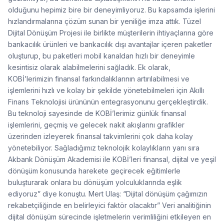
olduğunu hepimiz bire bir deneyimliyoruz. Bu kapsamda işlerini
hızlandırmalarına çözüm sunan bir yeniliğe imza attık. Tüzel
Dijital Dönüşüm Projesi ile birlikte müşterilerin ihtiyaçlarına göre
bankacılık ürünleri ve bankacılık dışı avantajlar içeren paketler
oluşturup, bu paketleri mobil kanaldan hızlı bir deneyimle
kesintisiz olarak alabilmelerini sağladık. Ek olarak,
KOBİ’lerimizin finansal farkındalıklarının artırılabilmesi ve
işlemlerini hızlı ve kolay bir şekilde yönetebilmeleri için Akıllı
Finans Teknolojisi ürününün entegrasyonunu gerçekleştirdik.
Bu teknoloji sayesinde de KOBİ’lerimiz günlük finansal
işlemlerini, geçmiş ve gelecek nakit akışlarını grafikler
üzerinden izleyerek finansal takvimlerini çok daha kolay
yönetebiliyor. Sağladığımız teknolojik kolaylıkların yanı sıra
Akbank Dönüşüm Akademisi ile KOBİ’leri finansal, dijital ve yeşil
dönüşüm konusunda harekete geçirecek eğitimlerle
buluşturarak onlara bu dönüşüm yolculuklarında eşlik
ediyoruz” diye konuştu. Mert Ulaş: “Dijital dönüşüm çağımızın
rekabetçiliğinde en belirleyici faktör olacaktır” Veri analitiğinin
dijital dönüşüm sürecinde işletmelerin verimliliğini etkileyen en