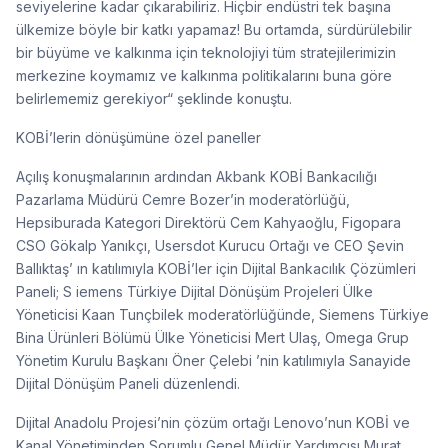
seviyelerine kadar çıkarabiliriz. Hiçbir endüstri tek başına
ülkemize böyle bir katkı yapamaz! Bu ortamda, sürdürülebilir
bir büyüme ve kalkınma için teknolojiyi tüm stratejilerimizin
merkezine koymamız ve kalkınma politikalarını buna göre
belirlememiz gerekiyor“ şeklinde konuştu.
KOBİ’lerin dönüşümüne özel paneller
Açılış konuşmalarının ardından Akbank KOBİ Bankacılığı
Pazarlama Müdürü Cemre Bozer’in moderatörlüğü,
Hepsiburada Kategori Direktörü Cem Kahyaoğlu, Figopara
CSO Gökalp Yanıkçı, Usersdot Kurucu Ortağı ve CEO Şevin
Ballıktaş’ ın katılımıyla KOBİ’ler için Dijital Bankacılık Çözümleri
Paneli; S iemens Türkiye Dijital Dönüşüm Projeleri Ülke
Yöneticisi Kaan Tunçbilek moderatörlüğünde, Siemens Türkiye
Bina Ürünleri Bölümü Ülke Yöneticisi Mert Ulaş, Omega Grup
Yönetim Kurulu Başkanı Öner Çelebi ’nin katılımıyla Sanayide
Dijital Dönüşüm Paneli düzenlendi.
Dijital Anadolu Projesi’nin çözüm ortağı Lenovo’nun KOBİ ve
Kanal Yönetiminden Sorumlu Genel Müdür Yardımcısı Murat