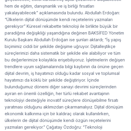
hem de eğitim, danışmanlık ve iş birliği fırsatları
yakalayabilecek” açıklamasında bulundu. Abdullah Erdoğan:
“Ülkelerin dijital dönüşümde kendi reçetelerini yazmaları
gerekiyor” Küresel rekabette teknoloji ile birlikte büyük bir
paradiğma değişikliği yaşandığına değinen BAKSİFED Yönetim
Kurulu Başkanı Abdullah Erdoğan ise şunları aktardı; “İş yapış
biçimimiz ciddi bir şekilde değişime uğruyor. Dijitalleştikçe
süreçlerimizi daha sistematik bir şekilde ele alabiliyor ve tüm
bu değerlerimize kolaylıkla erişebiliyoruz. İşletmelerin değişen
trendlere uyum sağlamalarında bilgi kaybının da önüne geçen
dijital devrim, iş hayatımızı olduğu kadar sosyal ve toplumsal
hayatımızı da köklü bir şekilde değiştiriyor. İçinde
bulunduğumuz dönemi diğer sanayi devrimi süreçlerinden
ayıran en önemli özelliğin, her türlü rekabet avantajının
teknolojiyi desteğiyle inovatif süreçlere dönüşebilme fırsatı
yaratması olduğunu aklımızdan çıkarmamalıyız. Dijital dönüşüm
ekonomik kalkınma için bir kaldıraç olarak kullanılırken,
ülkelerin de dijital dönüşümde kendi özgün reçetelerini
yazmaları gerekiyor.” Çağatay Özdoğru: “Teknoloji