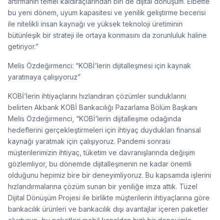
artırmanın temel kaldıraçlarından biri de dijital dönüşüm. Elbette
bu yeni dönem, uyum kapasitesi ve yenilik geliştirme becerisi
ile nitelikli insan kaynağı ve yüksek teknoloji üretiminin
bütünleşik bir strateji ile ortaya konmasını da zorunluluk haline
getiriyor.”
Melis Özdeğirmenci: “KOBİ’lerin dijitalleşmesi için kaynak
yaratmaya çalışıyoruz”
KOBİ’lerin ihtiyaçlarını hızlandıran çözümler sunduklarını
belirten Akbank KOBİ Bankacılığı Pazarlama Bölüm Başkanı
Melis Özdeğirmenci, “KOBİ’lerin dijitalleşme odağında
hedeflerini gerçekleştirmeleri için ihtiyaç duydukları finansal
kaynağı yaratmak için çalışıyoruz. Pandemi sonrası
müşterilerimizin ihtiyaç, tüketim ve davranışlarında değişim
gözlemliyor, bu dönemde dijitalleşmenin ne kadar önemli
olduğunu hepimiz bire bir deneyimliyoruz. Bu kapsamda işlerini
hızlandırmalarına çözüm sunan bir yeniliğe imza attık. Tüzel
Dijital Dönüşüm Projesi ile birlikte müşterilerin ihtiyaçlarına göre
bankacılık ürünleri ve bankacılık dışı avantajlar içeren paketler