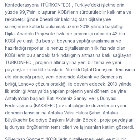
Konfederasyonu (TÜRKONFED) , Türkiye’deki işletmelerin
yüzde 99,7’sini oluşturan KOBİ’lerin sürdürülebilir kalkınma ve
rekabetçiliğinde önemli bir kaldıraç olan dijitalleşme
süreçlerine katkıda bulunmak üzere 2018 yılında başlattığı
Dijital Anadolu Projesi ile fiziki ve çevrim içi ortamda 43 bin
KOBİ’ye ulaştı. Bu beş yıl boyunca yaptığı araştırmalar ve
hazırladığı raporlar ile henüz dijitalleşmenin ilk fazında olan
KOBİ’lerin bu alandaki farkındalığının artmasına katkı sağlayan
TÜRKONFED , projenin altıncı yılına yeni bir tema ve yeni
paydaşlar ile birlikte başladı. ‘Nitelikli Dijital Dönüşüm ’ temasının
ele alınacağı proje, yeni dönemde Akbank ve Siemens iş
birliği, Lenovo çözüm ortaklığı ile devam edecek. 2018 yılında
ilk etkinliği Antalya’da yapılan projenin yeni dönemi de yine
Antalya’dan başladı. Batı Akdeniz Sanayi ve İş Dünyası
Federasyonu (BAKSİFED) ev sahipliğinde düzenlenen yeni
dönemin lansmanına Antalya Valisi Hulusi Şahin, Antalya
Büyükşehir Belediye Başkanı Muhittin Böcek , proje paydaşları,
iş dünyası örgütlerinin temsilcileri ve iş insanları katılım gösterdi.
Süleyman Sönmez: “KOBİ’lerin dijitalleşmesi yerli ve milli bir