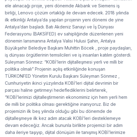
ele alınacağı proje, yeni dönemde Akbank ve Siemens iş
birliği, Lenovo çözüm ortaklığı ile devam edecek. 2018 yılında
ilk etkinliği Antalya’da yapılan projenin yeni dönemi de yine
Antalya’dan başladı. Batı Akdeniz Sanayi ve İş Dünyası
Federasyonu (BAKSİFED) ev sahipliğinde düzenlenen yeni
dönemin lansmanına Antalya Valisi Hulusi Şahin, Antalya
Büyükşehir Belediye Başkanı Muhittin Böcek , proje paydaşları,
iş dünyası örgütlerinin temsilcileri ve iş insanları katılım gösterdi.
Süleyman Sönmez: “KOBİ’lerin dijitalleşmesi yerli ve milli bir
politika olmalı” Projenin açılış etkinliğinde konuşan
TÜRKONFED Yönetim Kurulu Başkanı Süleyman Sönmez ,
Cumhuriyetin ikinci yüzyılında KOBİ’leri dijital devrimin bir
parçası haline getirmeyi hedeflediklerini belirterek,
“KOBİ’lerimizi dijitalleştirmenin ekonomimiz için hem yerli hem
de milli bir politika olması gerektiğine inanıyoruz. Biz de
projemizin ilk beş yılında olduğu gibi bu dönemde de
dijitalleşmeye ilk kez adım atacak KOBİ’leri desteklemeye
devam edeceğiz. Ancak bununla birlikte projemizi bir adım
daha ileriye taşıyıp, dijital dönüşüm ile tanışmış KOBİ’lerimize