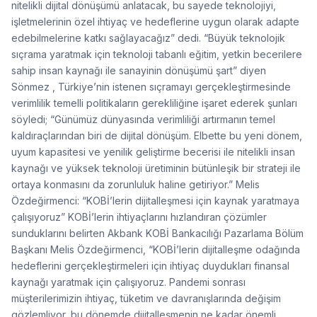
nitelikli dijital dönüşümü anlatacak, bu sayede teknolojiyi,
işletmelerinin özel ihtiyaç ve hedeflerine uygun olarak adapte
edebilmelerine katkı sağlayacağız” dedi. “Büyük teknolojik
sıçrama yaratmak için teknoloji tabanlı eğitim, yetkin becerilere
sahip insan kaynağı ile sanayinin dönüşümü şart” diyen
Sönmez , Türkiye’nin istenen sıçramayı gerçekleştirmesinde
verimlilik temelli politikaların gerekliliğine işaret ederek şunları
söyledi; “Günümüz dünyasında verimliliği artırmanın temel
kaldıraçlarından biri de dijital dönüşüm. Elbette bu yeni dönem,
uyum kapasitesi ve yenilik geliştirme becerisi ile nitelikli insan
kaynağı ve yüksek teknoloji üretiminin bütünleşik bir strateji ile
ortaya konmasını da zorunluluk haline getiriyor.” Melis
Özdeğirmenci: “KOBİ’lerin dijitalleşmesi için kaynak yaratmaya
çalışıyoruz” KOBİ’lerin ihtiyaçlarını hızlandıran çözümler
sunduklarını belirten Akbank KOBİ Bankacılığı Pazarlama Bölüm
Başkanı Melis Özdeğirmenci, “KOBİ’lerin dijitalleşme odağında
hedeflerini gerçekleştirmeleri için ihtiyaç duydukları finansal
kaynağı yaratmak için çalışıyoruz. Pandemi sonrası
müşterilerimizin ihtiyaç, tüketim ve davranışlarında değişim
gözlemliyor, bu dönemde dijitalleşmenin ne kadar önemli