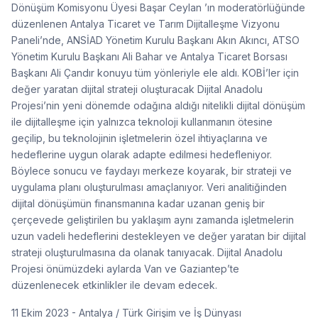
Dönüşüm Komisyonu Üyesi Başar Ceylan ’ın moderatörlüğünde
düzenlenen Antalya Ticaret ve Tarım Dijitalleşme Vizyonu
Paneli’nde, ANSİAD Yönetim Kurulu Başkanı Akın Akıncı, ATSO
Yönetim Kurulu Başkanı Ali Bahar ve Antalya Ticaret Borsası
Başkanı Ali Çandır konuyu tüm yönleriyle ele aldı. KOBİ’ler için
değer yaratan dijital strateji oluşturacak Dijital Anadolu
Projesi’nin yeni dönemde odağına aldığı nitelikli dijital dönüşüm
ile dijitalleşme için yalnızca teknoloji kullanmanın ötesine
geçilip, bu teknolojinin işletmelerin özel ihtiyaçlarına ve
hedeflerine uygun olarak adapte edilmesi hedefleniyor.
Böylece sonucu ve faydayı merkeze koyarak, bir strateji ve
uygulama planı oluşturulması amaçlanıyor. Veri analitiğinden
dijital dönüşümün finansmanına kadar uzanan geniş bir
çerçevede geliştirilen bu yaklaşım aynı zamanda işletmelerin
uzun vadeli hedeflerini destekleyen ve değer yaratan bir dijital
strateji oluşturulmasına da olanak tanıyacak. Dijital Anadolu
Projesi önümüzdeki aylarda Van ve Gaziantep’te
düzenlenecek etkinlikler ile devam edecek.
11 Ekim 2023 - Antalya / Türk Girişim ve İş Dünyası