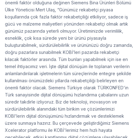
önemli faktör olduğuna değinen Siemens Bina Ürünleri Bölümü
Ülke Yöneticisi Mert Ulaş, “Günümüz rekabetçi piyasa
koşullarında çok fazla faktör rekabetçiliği etkiliyor, sadece iş
gücü ve malzeme maliyetleri yönünden rekabetçi olmak artık
günümüz pazarında yeterli olmuyor. Üretiminizde verimlilik,
esneklik, çok kısa sürede yeni bir ürünü piyasayla
buluşturabilmek, sürdürülebilirlik ve ürününüzü doğru zamanda,
doğru pazarlara sunabilmek KOBİ’leri pazarda rekabetçi
kılacak faktörler arasında. Tüm bunları yapabilmek için ise en
temel ihtiyacımız veri. İşte dijital dönüşüm ile toplanan verilerin
anlamlandırılarak işletmelerin tüm süreçlerinde entegre şekilde
kullanılması önümüzdeki yıllarda rekabetçiliği belirleyen en
önemli faktör olacak. Siemens Türkiye olarak TÜRKONFED'in
Türk sanayisinde dijital dönüşümü hızlandırma çabalarını uzun
süredir takdirle izliyoruz. Biz de teknoloji, inovasyon ve
sürdürülebilirlik alanındaki tüm birikim ve çözümlerimizi
KOBI'lerin dijital dönüşümünü hızlandırmak ve desteklemek
üzere sunmaya hazırız. Bu çerçevede geliştirdiğimiz Siemens
Xcelerator platformu ile KOBİ'lerimiz hem hızlı hayata
geçebilecek, etkisi kanıtlanmış dijital çözümlere ulaşabilecek