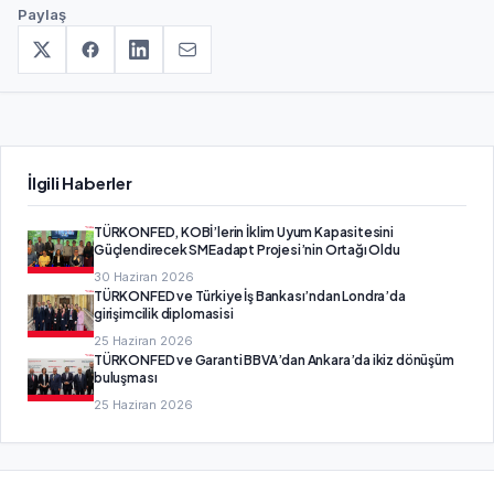
Paylaş
İlgili Haberler
TÜRKONFED, KOBİ’lerin İklim Uyum Kapasitesini
Güçlendirecek SMEadapt Projesi’nin Ortağı Oldu
30 Haziran 2026
TÜRKONFED ve Türkiye İş Bankası’ndan Londra’da
girişimcilik diplomasisi
25 Haziran 2026
TÜRKONFED ve Garanti BBVA’dan Ankara’da ikiz dönüşüm
buluşması
25 Haziran 2026