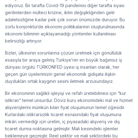
ediyoruz. Bir tarafta Covid-19 pandemisi diğer tarafta siyasi
gerilimlerden mülteci krizine, iklim değişikliğinden gelir
adaletsizliğine kadar pek çok sorun önümüzde duruyor. Bu
zorlu konjonktürde ekonomi politikalarının oluşturulmasında
ekonomi biliminin açıklayamadığı yöntemler kullanılması
belirsizliği artırıyor.
Bizler, ülkesinin sorunlarına çözüm üretmek için gönüllülük
esasıyla bir araya gelmiş Türkiye’nin en büyük bağımsız iş
dünyası örgütü TÜRKONFED üyesi iş insanları olarak, her
geçen gün üyelerimizin genel ekonomik gidişata ilişkin
duydukları ortak kaygının sesini iletmek arzusundayız.
Bir ekonominin sağlıklı işleyişi ve refah üretebilmesi için “kur
istikrarı” temel unsurdur. Döviz kuru ekonomideki mal ve hizmet
alışverişlerini mümkün kılan fiyat oluşumunun temel öğesidir.
Kurlardaki istikrarsızlık ticaret esnasındaki fiyat oluşumuna
imkân vermediği için üretim, iç piyasadaki alışveriş ve dış
ticaret durma noktasına gelmiştir. Mali kesimdeki işlemler
beklemeye geçmiştir. Reel sektör ve mali sektördeki bu