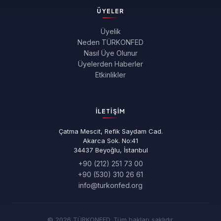
ÜYELER
Üyelik
Neden TÜRKONFED
Nasıl Üye Olunur
Üyelerden Haberler
Etkinlikler
İLETIŞIM
Çatma Mescit, Refik Saydam Cad.
Akarca Sok. No:41
34437 Beyoğlu, İstanbul
+90 (212) 251 73 00
+90 (530) 310 26 61
info@turkonfed.org
© 2026 TÜRKONFED. Tüm hakları saklıdır.