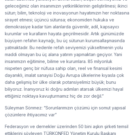
geleceğimiz olan insanımızın yetkinliklerinin geliştirilmesi; ikinci
sütun; bilim, teknoloji ve inovasyonun hayatımızın her noktasına
sirayet etmesi; üçüncü sütunsa; ekonomiden hukuka ve
demokrasiye kadar tüm alanlarda güvenilir, adil, kapsayıcı
kurumlar ve kuralların hayata geçirilmesidir. Artık günümüzde
büyüyen refahın kaynağı, bu üç sütunun kurumsallaşmasında
yatmaktadır. Bu nedenle refah seviyemizi yükseltmenin yolu
maddi olmayan bu üç alana yatırım yapmaktan geçiyor. Yani
insanımızın eğitimine, bilime ve kurumlara. 85 milyonluk
nispeten genç bir nüfusa sahip olan, reel ve finansal kesimi
dayanıklı, imalat sanayisi Doğu Avrupa ülkelerine kıyasla çok
daha gelişmiş bir ülke olarak potansiyelimiz büyük; bunu
biliyoruz. İnanıyoruz ki doğru adımları atarsak ülkemizi hayal
ettiğimiz noktaya kavuşturmamız hiç de zor değil.”
Süleyman Sönmez: “Sorunlarımızın çözümü için somut yapısal
çözümlere ihtiyacımız var”
Federasyon ve dernekler üzerinden 50 bini aşkın şirketi temsil
ettiklerini söyleyen TÜRKONFED Yönetim Kurulu Başkanı