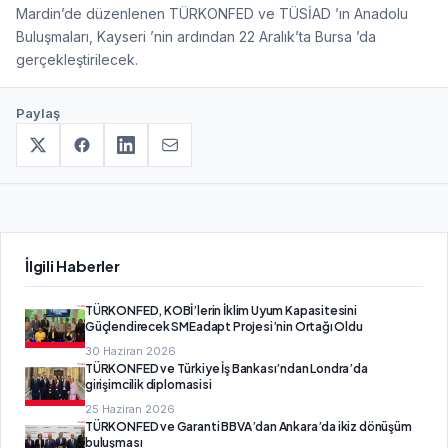
Mardin’de düzenlenen TÜRKONFED ve TÜSİAD ’ın Anadolu
Buluşmaları, Kayseri ’nin ardından 22 Aralık’ta Bursa ’da
gerçekleştirilecek.
Paylaş
İlgili Haberler
TÜRKONFED, KOBİ’lerin İklim Uyum Kapasitesini
Güçlendirecek SMEadapt Projesi’nin Ortağı Oldu
30 Haziran 2026
TÜRKONFED ve Türkiye İş Bankası’ndan Londra’da
girişimcilik diplomasisi
25 Haziran 2026
TÜRKONFED ve Garanti BBVA’dan Ankara’da ikiz dönüşüm
buluşması