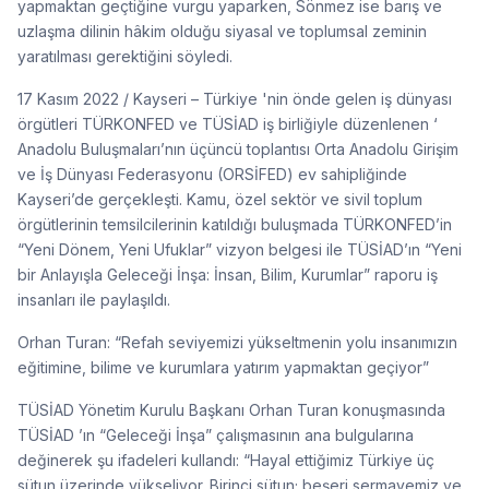
yapmaktan geçtiğine vurgu yaparken, Sönmez ise barış ve
uzlaşma dilinin hâkim olduğu siyasal ve toplumsal zeminin
yaratılması gerektiğini söyledi.
17 Kasım 2022 / Kayseri – Türkiye 'nin önde gelen iş dünyası
örgütleri TÜRKONFED ve TÜSİAD iş birliğiyle düzenlenen ‘
Anadolu Buluşmaları’nın üçüncü toplantısı Orta Anadolu Girişim
ve İş Dünyası Federasyonu (ORSİFED) ev sahipliğinde
Kayseri’de gerçekleşti. Kamu, özel sektör ve sivil toplum
örgütlerinin temsilcilerinin katıldığı buluşmada TÜRKONFED’in
“Yeni Dönem, Yeni Ufuklar” vizyon belgesi ile TÜSİAD’ın “Yeni
bir Anlayışla Geleceği İnşa: İnsan, Bilim, Kurumlar” raporu iş
insanları ile paylaşıldı.
Orhan Turan: “Refah seviyemizi yükseltmenin yolu insanımızın
eğitimine, bilime ve kurumlara yatırım yapmaktan geçiyor”
TÜSİAD Yönetim Kurulu Başkanı Orhan Turan konuşmasında
TÜSİAD ’ın “Geleceği İnşa” çalışmasının ana bulgularına
değinerek şu ifadeleri kullandı: “Hayal ettiğimiz Türkiye üç
sütun üzerinde yükseliyor. Birinci sütun; beşeri sermayemiz ve