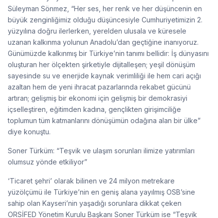
Süleyman Sönmez, “Her ses, her renk ve her düşüncenin en
büyük zenginliğimiz olduğu düşüncesiyle Cumhuriyetimizin 2.
yüzyılına doğru ilerlerken, yerelden ulusala ve küresele
uzanan kalkınma yolunun Anadolu’dan geçtiğine inanıyoruz.
Günümüzde kalkınmış bir Türkiye’nin tanımı bellidir: İş dünyasını
oluşturan her ölçekten şirketiyle dijitalleşen; yeşil dönüşüm
sayesinde su ve enerjide kaynak verimliliği ile hem cari açığı
azaltan hem de yeni ihracat pazarlarında rekabet gücünü
artıran; gelişmiş bir ekonomi için gelişmiş bir demokrasiyi
içselleştiren, eğitimden kadına, gençlikten girişimciliğe
toplumun tüm katmanlarını dönüşümün odağına alan bir ülke”
diye konuştu.
Soner Türküm: “Teşvik ve ulaşım sorunları ilimize yatırımları
olumsuz yönde etkiliyor”
‘Ticaret şehri’ olarak bilinen ve 24 milyon metrekare
yüzölçümü ile Türkiye’nin en geniş alana yayılmış OSB’sine
sahip olan Kayseri’nin yaşadığı sorunlara dikkat çeken
ORSİFED Yönetim Kurulu Başkanı Soner Türküm ise “Teşvik