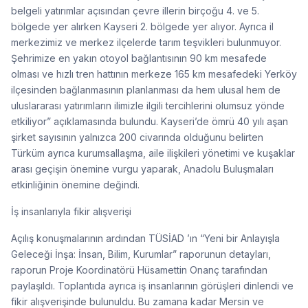
belgeli yatırımlar açısından çevre illerin birçoğu 4. ve 5.
bölgede yer alırken Kayseri 2. bölgede yer alıyor. Ayrıca il
merkezimiz ve merkez ilçelerde tarım teşvikleri bulunmuyor.
Şehrimize en yakın otoyol bağlantısının 90 km mesafede
olması ve hızlı tren hattının merkeze 165 km mesafedeki Yerköy
ilçesinden bağlanmasının planlanması da hem ulusal hem de
uluslararası yatırımların ilimizle ilgili tercihlerini olumsuz yönde
etkiliyor” açıklamasında bulundu. Kayseri’de ömrü 40 yılı aşan
şirket sayısının yalnızca 200 civarında olduğunu belirten
Türküm ayrıca kurumsallaşma, aile ilişkileri yönetimi ve kuşaklar
arası geçişin önemine vurgu yaparak, Anadolu Buluşmaları
etkinliğinin önemine değindi.
İş insanlarıyla fikir alışverişi
Açılış konuşmalarının ardından TÜSİAD ’ın “Yeni bir Anlayışla
Geleceği İnşa: İnsan, Bilim, Kurumlar” raporunun detayları,
raporun Proje Koordinatörü Hüsamettin Onanç tarafından
paylaşıldı. Toplantıda ayrıca iş insanlarının görüşleri dinlendi ve
fikir alışverişinde bulunuldu. Bu zamana kadar Mersin ve