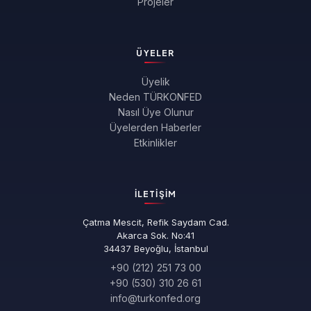
Projeler
ÜYELER
Üyelik
Neden TÜRKONFED
Nasıl Üye Olunur
Üyelerden Haberler
Etkinlikler
İLETIŞIM
Çatma Mescit, Refik Saydam Cad.
Akarca Sok. No:41
34437 Beyoğlu, İstanbul
+90 (212) 251 73 00
+90 (530) 310 26 61
info@turkonfed.org