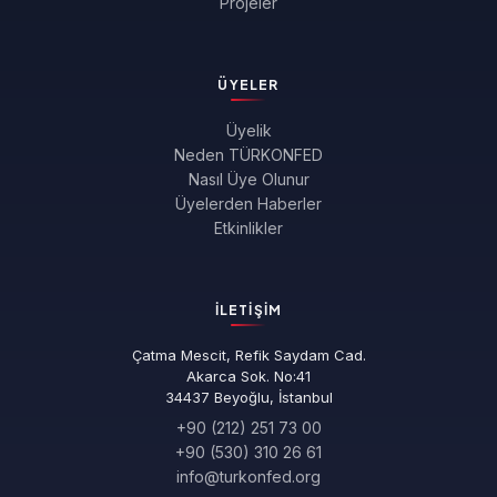
Projeler
ÜYELER
Üyelik
Neden TÜRKONFED
Nasıl Üye Olunur
Üyelerden Haberler
Etkinlikler
İLETIŞIM
Çatma Mescit, Refik Saydam Cad.
Akarca Sok. No:41
34437 Beyoğlu, İstanbul
+90 (212) 251 73 00
+90 (530) 310 26 61
info@turkonfed.org