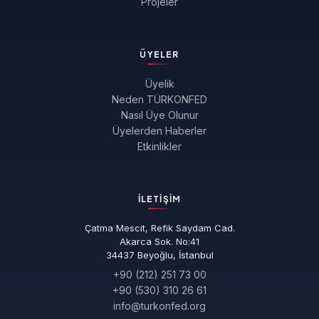
Projeler
ÜYELER
Üyelik
Neden TÜRKONFED
Nasıl Üye Olunur
Üyelerden Haberler
Etkinlikler
İLETIŞIM
Çatma Mescit, Refik Saydam Cad.
Akarca Sok. No:41
34437 Beyoğlu, İstanbul
+90 (212) 251 73 00
+90 (530) 310 26 61
info@turkonfed.org