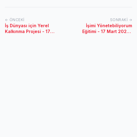
← ÖNCEKI
SONRAKI →
İş Dünyası için Yerel
İşimi Yönetebiliyorum
Kalkınma Projesi - 17
Eğitimi - 17 Mart 2023 /
Mayıs 2023 / Giresun
Denizli