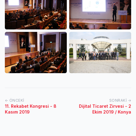
← ÖNCEKI
SONRAKI →
11. Rekabet Kongresi - 8
Dijital Ticaret Zirvesi - 2
Kasım 2019
Ekim 2019 / Konya