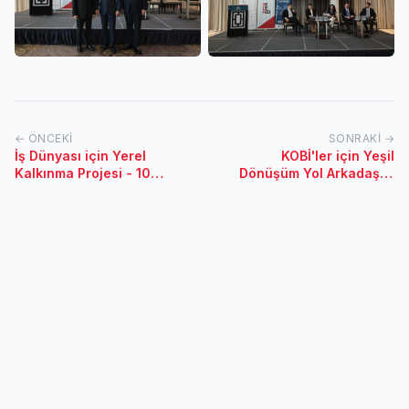
← ÖNCEKI
SONRAKI →
İş Dünyası için Yerel
KOBİ'ler için Yeşil
Kalkınma Projesi - 10
Dönüşüm Yol Arkadaşım
Haziran 2023 / Şırnak
Etkinliği - 31 Mayıs 2023 /
Bandırma