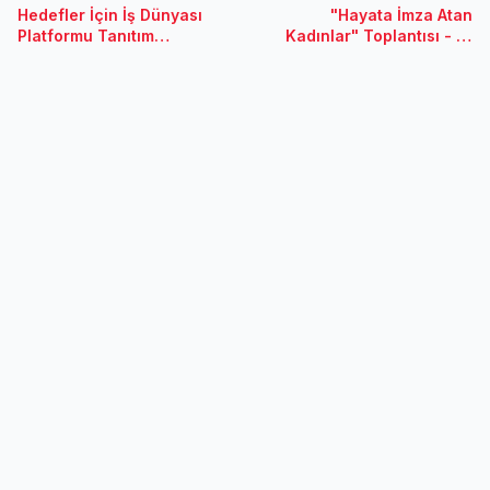
Hedefler İçin İş Dünyası
"Hayata İmza Atan
Platformu Tanıtım
Kadınlar" Toplantısı - 21
Toplantısı - 11 Ocak 2019 /
Aralık 2018 / Samsun
İstanbul