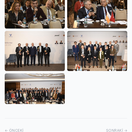
← ÖNCEKI
SONRAKI →