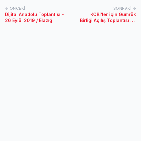
← ÖNCEKI
SONRAKI →
Dijital Anadolu Toplantısı -
KOBİ'ler için Gümrük
26 Eylül 2019 / Elazığ
Birliği Açılış Toplantısı 22
Ağustos 2019 /İstanbul