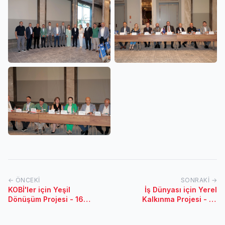
← ÖNCEKI
SONRAKI →
KOBİ'ler için Yeşil
İş Dünyası için Yerel
Dönüşüm Projesi - 16
Kalkınma Projesi - 14
Mayıs 2022 / Elazığ
Haziran 2022 / Zonguldak