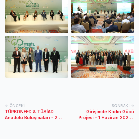
← ÖNCEKI
SONRAKI →
TÜRKONFED & TÜSİAD
Girişimde Kadın Gücü
Anadolu Buluşmaları - 24
Projesi - 1 Haziran 2022 /
Eylül 2022 / Mardin
İstanbul