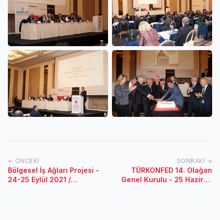
← ÖNCEKI
SONRAKI →
Bölgesel İş Ağları Projesi -
TÜRKONFED 14. Olağan
24-25 Eylül 2021 /
Genel Kurulu - 25 Haziran
İstanbul
Cuma / İstanbul