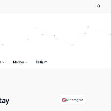
r
Medya
İletişim
tay
61 fotoğraf