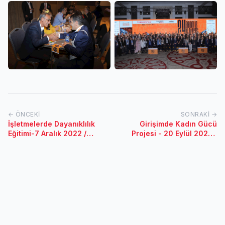
← ÖNCEKI
SONRAKI →
İşletmelerde Dayanıklılık
Girişimde Kadın Gücü
Eğitimi-7 Aralık 2022 /
Projesi - 20 Eylül 2022 /
Denizli
Adıyaman