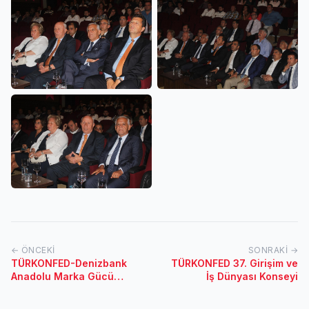
← ÖNCEKI
SONRAKI →
TÜRKONFED-Denizbank
TÜRKONFED 37. Girişim ve
Anadolu Marka Gücü
İş Dünyası Konseyi
Toplantıları (Kayseri)