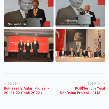
← ÖNCEKI
SONRAKI →
Bölgesel İş Ağları Projesi -
KOBİ'ler için Yeşil
20-21-22 Ocak 2022 /
Dönüşüm Projesi - 31 Mart
Konya
2022 / Adana