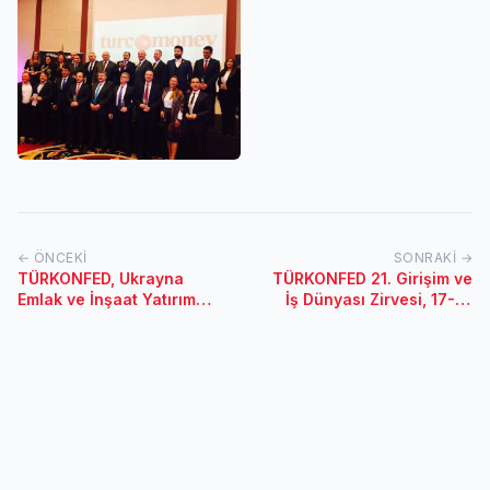
← ÖNCEKI
SONRAKI →
TÜRKONFED, Ukrayna
TÜRKONFED 21. Girişim ve
Emlak ve İnşaat Yatırım
İş Dünyası Zirvesi, 17-18
Forumu Toplantısı / 22
Kasım 2017/Ankara
Kasım 2017-Ukrayna