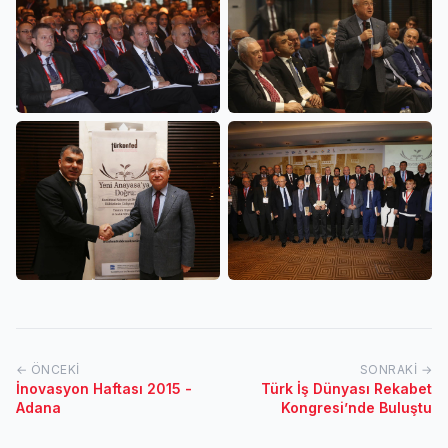
← ÖNCEKI
SONRAKI →
İnovasyon Haftası 2015 -
Türk İş Dünyası Rekabet
Adana
Kongresi’nde Buluştu