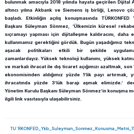
bulunmak amacıyla 2018 yılında hayata geçirilen Dijital 
altıncı yılına Akbank ve Siemens iş birliği, Lenovo çö
başladı. Etkinliğin açılış konuşmasında TÜRKONFED 
Başkanı Süleyman Sönmez, ‘Ülkemizin küresel rekabetç
sıçramayı yapması için dijitalleşme kaldıracını, daha et
kullanmamız gerektiğini gördük. Bugün yaşadığımız tekn
aşacak politikaları etkili bir şekilde uygula
zamanlardayız. Yüksek teknoloji kullanımı, yüksek katm
ve markalı ihracat ile dış ticaret açığımızı azaltmak, son
ekonomisinden aldığımız yüzde 1’lik payı artırmak, y
ihracatında yüzde 3’lük barajı aşmak elimizde.’ d
Yönetim Kurulu Başkanı Süleyman Sönmez’in konuşma me
ilgili link vasıtasıyla ulaşabilirsiniz.
TU¨RKONFED_Ykb_Suleyman_Sonmez_Konusma_Metni_11