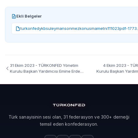
Ekli Belgeler
turkonfedykbsuleymansonmezkonusmametni111023pdf-1773.
31 Ekim 2023 - TÜRKONFED Yönetim
4 Ekim 2023 - TÜ
Kurulu Başkan Yardımcısı Emine Erdem
Kurulu Başkan Yardım
Girişimde Kadın Gücü / Bursa- Konuşma
İşimi Yönetebiliyoru
Metni
Türk sanayisinin sesi olan, 31 federasyon ve 300+ derneği
temsil eden konfederasyon.