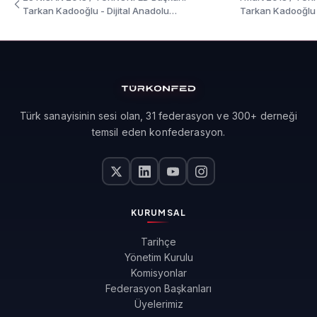
Tarkan Kadooğlu - Dijital Anadolu
Tarkan Kadooğlu -
Toplantısı İzmir Konuşma Metni
Antalya Toplantı
Türk sanayisinin sesi olan, 31 federasyon ve 300+ derneği
temsil eden konfederasyon.
KURUMSAL
Tarihçe
Yönetim Kurulu
Komisyonlar
Federasyon Başkanları
Üyelerimiz