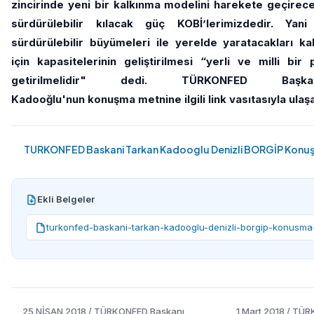
zincirinde yeni bir kalkınma modelini harekete geçire
sürdürülebilir kılacak güç KOBİ’lerimizdedir. Yani 
sürdürülebilir büyümeleri ile yerelde yaratacakları k
için kapasitelerinin geliştirilmesi “yerli ve milli bir 
getirilmelidir" dedi. TÜRKONFED Başk
Kadooğlu'nun konuşma metnine ilgili link vasıtasıyla ulaşa
TURKONFED Baskani Tarkan Kadooglu Denizli BORGİP Konu
Ekli Belgeler
turkonfed-baskani-tarkan-kadooglu-denizli-borgip-konusma
25 NİSAN 2018 / TÜRKONFED Başkanı
1 Mart 2018 / TÜ