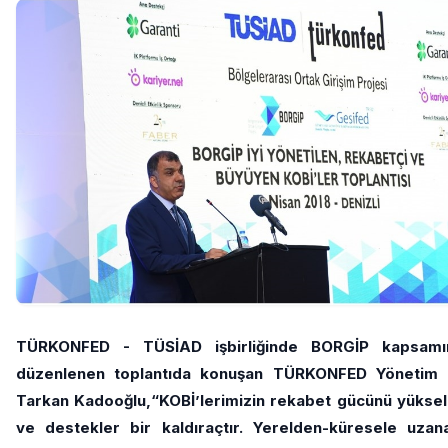
TÜRKONFED - TÜSİAD işbirliğinde BORGİP kapsamın
düzenlenen toplantıda konuşan TÜRKONFED Yönetim K
Tarkan Kadooğlu,“KOBİ’lerimizin rekabet gücünü yüksel
ve destekler bir kaldıraçtır. Yerelden-küresele uzana