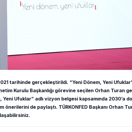
1 tarihinde gerçekleştirildi. “Yeni Dönem, Yeni Ufuklar
etim Kurulu Başkanlığı görevine seçilen Orhan Turan ge
Yeni Ufuklar” adlı vizyon belgesi kapsamında 2030’a d
üm önerilerini de paylaştı. TÜRKONFED Başkanı Orhan Tu
aşabilirsiniz.