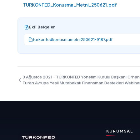
TURKONFED_Konusma_Metni_250621.pdf
Ekli Belgeler
turkonfedkonusmametni250621-9187.pdf
3 Ağustos 2021 - TÜRKONFED Yönetim Kurulu Başkanı Orhan
Turan Avrupa Yeşil Mutabakatı Finansman Destekleri Webinar
Konuşma Metni
KURUMSAL