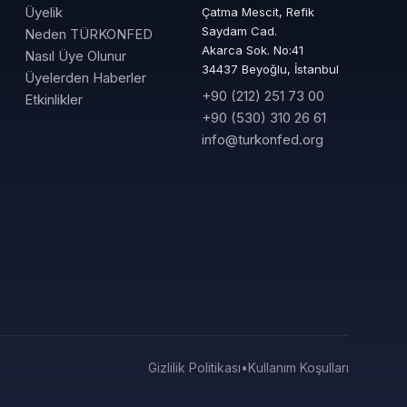
Üyelik
Çatma Mescit, Refik
Saydam Cad.
Neden TÜRKONFED
Akarca Sok. No:41
Nasıl Üye Olunur
34437 Beyoğlu, İstanbul
Üyelerden Haberler
+90 (212) 251 73 00
Etkinlikler
+90 (530) 310 26 61
info@turkonfed.org
Gizlilik Politikası
•
Kullanım Koşulları