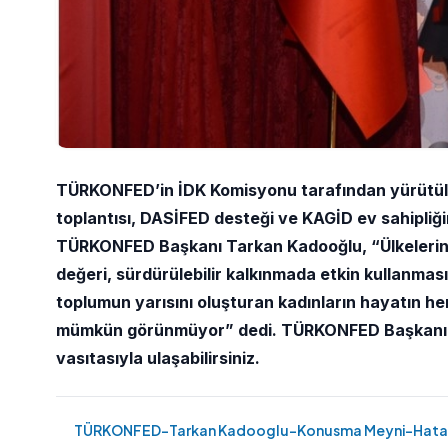
TÜRKONFED’in İDK Komisyonu tarafından yürütülen 
toplantısı, DASİFED desteği ve KAGİD ev sahipliğ
TÜRKONFED Başkanı Tarkan Kadooğlu, “Ülkelerin r
değeri, sürdürülebilir kalkınmada etkin kullanm
toplumun yarısını oluşturan kadınların hayatın her
mümkün görünmüyor” dedi. TÜRKONFED Başkanı Kad
vasıtasıyla ulaşabilirsiniz.
TÜRKONFED-Tarkan Kadooglu-Konusma Meyni-Hata