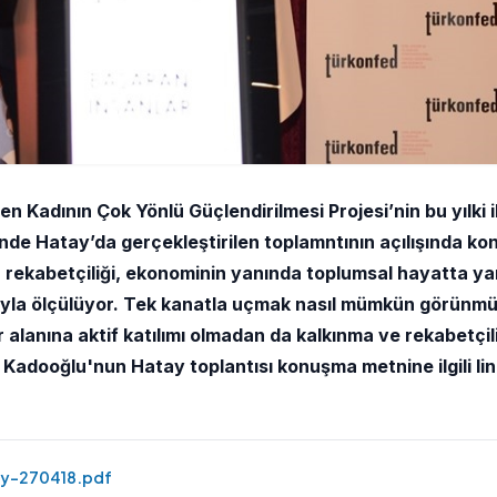
Kadının Çok Yönlü Güçlendirilmesi Projesi’nin bu yılki i
inde Hatay’da gerçekleştirilen toplamntının açılışında k
ekabetçiliği, ekonominin yanında toplumsal hayatta yar
asıyla ölçülüyor. Tek kanatla uçmak nasıl mümkün görünm
 alanına aktif katılımı olmadan da kalkınma ve rekabetçil
ooğlu'nun Hatay toplantısı konuşma metnine ilgili lin
y-270418.pdf