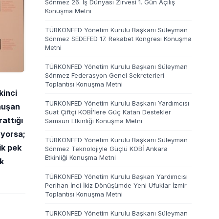
Sönmez 26. İş Dünyası Zirvesi 1. Gün Açılış
Konuşma Metni
TÜRKONFED Yönetim Kurulu Başkanı Süleyman
Sönmez SEDEFED 17. Rekabet Kongresi Konuşma
Metni
TÜRKONFED Yönetim Kurulu Başkanı Süleyman
Sönmez Federasyon Genel Sekreterleri
Toplantısı Konuşma Metni
kinci
TÜRKONFED Yönetim Kurulu Başkanı Yardımcısı
onuşan
Suat Çiftçi KOBİ'lere Güç Katan Destekler
attığı
Samsun Etkinliği Konuşma Metni
üyorsa;
TÜRKONFED Yönetim Kurulu Başkanı Süleyman
ik pek
Sönmez Teknolojiyle Güçlü KOBİ Ankara
Etkinliği Konuşma Metni
k
TÜRKONFED Yönetim Kurulu Başkan Yardımcısı
Perihan İnci İkiz Dönüşümde Yeni Ufuklar İzmir
Toplantısı Konuşma Metni
TÜRKONFED Yönetim Kurulu Başkanı Süleyman