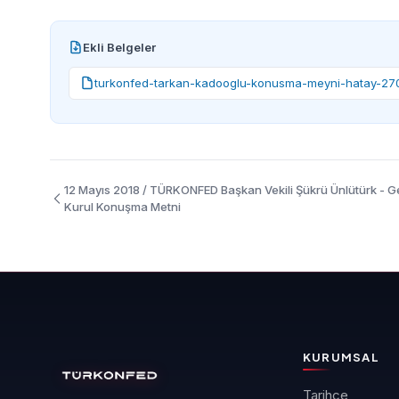
Ekli Belgeler
turkonfed-tarkan-kadooglu-konusma-meyni-hatay-27
12 Mayıs 2018 / TÜRKONFED Başkan Vekili Şükrü Ünlütürk - G
Kurul Konuşma Metni
KURUMSAL
Tarihçe