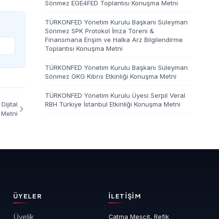
Sönmez EGE4FED Toplantısı Konuşma Metni
TÜRKONFED Yönetim Kurulu Başkanı Süleyman
Sönmez SPK Protokol İmza Töreni &
Finansmana Erişim ve Halka Arz Bilgilendirme
Toplantısı Konuşma Metni
TÜRKONFED Yönetim Kurulu Başkanı Süleyman
Sönmez GKG Kıbrıs Etkinliği Konuşma Metni
TÜRKONFED Yönetim Kurulu Üyesi Serpil Veral
ijital
RBH Türkiye İstanbul Etkinliği Konuşma Metni
 Metni
ÜYELER
İLETIŞIM
Üyelik
Çatma Mescit, Refik