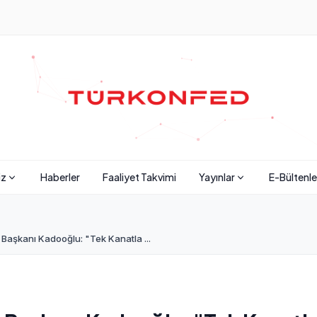
iz
Haberler
Faaliyet Takvimi
Yayınlar
E-Bültenle
aşkanı Kadooğlu: "Tek Kanatla ...