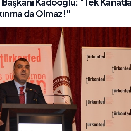
Başkanı Kadooğlu: "Tek Kanatl
kınma da Olmaz!"