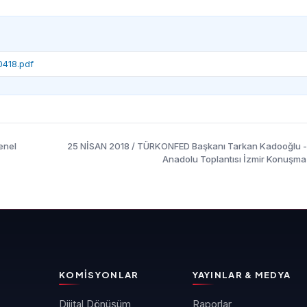
0418.pdf
enel
25 NİSAN 2018 / TÜRKONFED Başkanı Tarkan Kadooğlu - D
Anadolu Toplantısı İzmir Konuşma
KOMISYONLAR
YAYINLAR & MEDYA
Dijital Dönüşüm
Raporlar