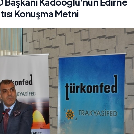
 Başkanı Kadooğlu'nun Edirne
ntısı Konuşma Metni