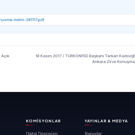
nusma-metni-281117.pdf
 Açık
18 Kasım 2017 / TÜRKONFED Başkanı Tarkan Kadooğ
Ankara Zirve Konuşma
KOMISYONLAR
YAYINLAR & MEDYA
Dijital Dönüşüm
Raporlar