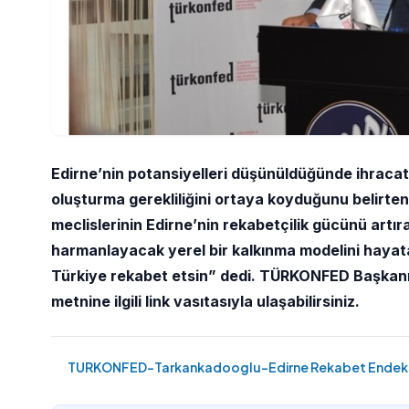
Edirne’nin potansiyelleri düşünüldüğünde ihracatta
oluşturma gerekliliğini ortaya koyduğunu belir
meclislerinin Edirne’nin rekabetçilik gücünü artırac
harmanlayacak yerel bir kalkınma modelini hayat
Türkiye rekabet etsin” dedi. TÜRKONFED Başkanı
metnine ilgili link vasıtasıyla ulaşabilirsiniz.
TURKONFED-Tarkankadooglu-Edirne Rekabet Endeksi