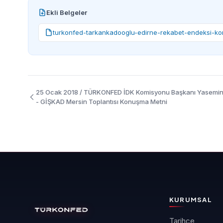
Ekli Belgeler
turkonfed-tarkankadooglu-edirne-rekabet-endeksi-ko
25 Ocak 2018 / TÜRKONFED İDK Komisyonu Başkanı Yasemin
- GİŞKAD Mersin Toplantısı Konuşma Metni
KURUMSAL
Tarihçe