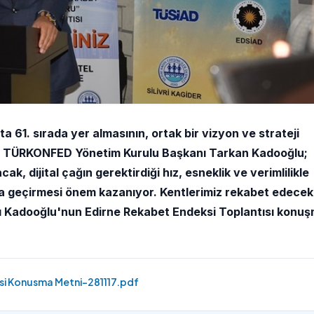
 61. sırada yer almasının, ortak bir vizyon ve strateji
ten TÜRKONFED Yönetim Kurulu Başkanı Tarkan Kadooğlu;
ak, dijital çağın gerektirdiği hız, esneklik ve verimlilikle
a geçirmesi önem kazanıyor. Kentlerimiz rekabet edecek 
 Kadooğlu'nun Edirne Rekabet Endeksi Toplantısı konu
 Konusma Metni-281117.pdf