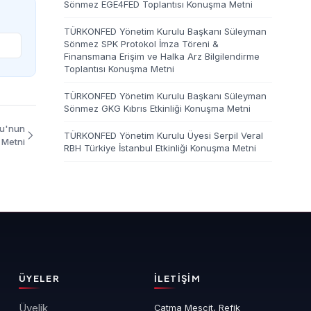
Sönmez EGE4FED Toplantısı Konuşma Metni
TÜRKONFED Yönetim Kurulu Başkanı Süleyman
Sönmez SPK Protokol İmza Töreni &
Finansmana Erişim ve Halka Arz Bilgilendirme
Toplantısı Konuşma Metni
TÜRKONFED Yönetim Kurulu Başkanı Süleyman
Sönmez GKG Kıbrıs Etkinliği Konuşma Metni
lu'nun
TÜRKONFED Yönetim Kurulu Üyesi Serpil Veral
 Metni
RBH Türkiye İstanbul Etkinliği Konuşma Metni
ÜYELER
İLETIŞIM
Üyelik
Çatma Mescit, Refik