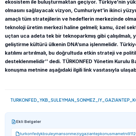
ekosistem ile buluşturmaktan geçiyor. Türkiye’nin yüks
olmasını sağlayacak vizyon, Cumhuriyet’in ikinci yüzyı
amaçlı tüm stratejilerin ve hedeflerin merkezinde olmal
teknoloji üretim merkezi haline gelmeli; kamu, özel sek
uçtan uca adeta tek bir teknoparkmış gibi çalışılmalı, y
geliştirme kültürü ülkenin DNA’sına işlenmelidir. Türkiy
katılımı artırılmalı, bu doğrultuda etkin strateji ve politi
desteklenmelidir’’ dedi.
TÜRKONFED Yönetim Kurulu B
konuşma metnine aşağıdaki ilgili link vasıtasıyla ulaşabi
TURKONFED_YKB_SULEYMAN_SONMEZ_IY_GAZIANTEP_KO
Ekli Belgeler
turkonfedykbsuleymansonmeziygaziantepkonusmametni9112