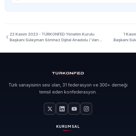
22 Kasım 2023 - TÜRKONFED Yönetim Kurulu
1 Kas
Başkanı Süleyman Sönmez Dijital Anadolu / Van
Başkanı Sül
Konuşma Metni
Türk sanayisinin sesi olan, 31 federasyon ve 300+ derneği
temsil eden konfederasyon.
KURUMSAL