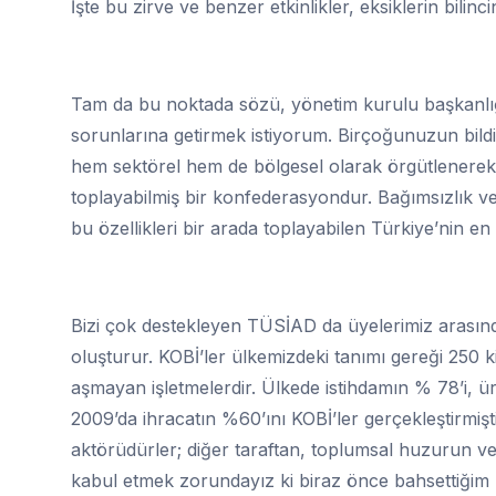
İşte bu zirve ve benzer etkinlikler, eksiklerin bili
Tam da bu noktada sözü, yönetim kurulu başkanl
sorunlarına getirmek istiyorum. Birçoğunuzun bild
hem sektörel hem de bölgesel olarak örgütlenerek ol
toplayabilmiş bir konfederasyondur. Bağımsızlık ve g
bu özellikleri bir arada toplayabilen Türkiye’nin
Bizi çok destekleyen TÜSİAD da üyelerimiz arasınd
oluşturur. KOBİ’ler ülkemizdeki tanımı gereği 250 kiş
aşmayan işletmelerdir. Ülkede istihdamın % 78’i, ü
2009’da ihracatın %60’ını KOBİ’ler gerçekleştirmişti
aktörüdürler; diğer taraftan, toplumsal huzurun ve
kabul etmek zorundayız ki biraz önce bahsettiğim 