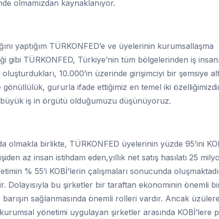
ncinde olmamızdan kaynaklanıyor.
ığını yaptığım TÜRKONFED’e ve üyelerinin kurumsallaşma
iği gibi TÜRKONFED, Türkiye’nin tüm bölgelerinden iş insanl
uşturdukları, 10.000’in üzerinde girişimciyi bir şemsiye al
önüllülük, gururla ifade ettiğimiz en temel iki özelliğimizd
 en büyük iş in örgütü olduğumuzu düşünüyoruz.
a olmakla birlikte, TÜRKONFED üyelerinin yüzde 95’ini KOB
iden az insan istihdam eden,yıllık net satış hasılatı 25 mily
retimin % 55’i KOBİ’lerin çalışmaları sonucunda oluşmaktadı
r. Dolayısıyla bu şirketler bir taraftan ekonominin önemli bi
 barışın sağlanmasında önemli rolleri vardır. Ancak üzüler
kurumsal yönetimi uygulayan şirketler arasında KOBİ’lere 