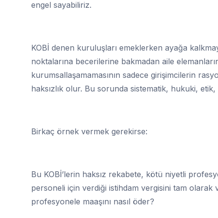
engel sayabiliriz.
KOBİ denen kuruluşları emeklerken ayağa kalkmaya ç
noktalarına becerilerine bakmadan aile elemanların
kurumsallaşamamasının sadece girişimcilerin ras
haksızlık olur. Bu sorunda sistematik, hukuki, etik, 
Birkaç örnek vermek gerekirse:
Bu KOBİ’lerin haksız rekabete, kötü niyetli profesyo
personeli için verdiği istihdam vergisini tam olarak
profesyonele maaşını nasıl öder?