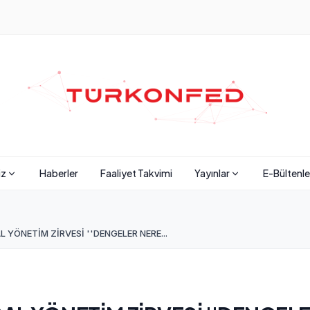
iz
Haberler
Faaliyet Takvimi
Yayınlar
E-Bültenle
 YÖNETİM ZİRVESİ ''DENGELER NERE...