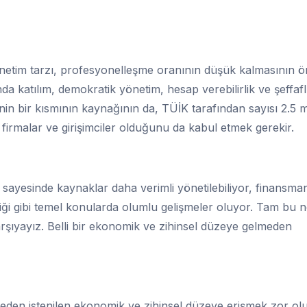
il yönetim tarzı, profesyonelleşme oranının düşük kalmasının 
 katılım, demokratik yönetim, hesap verebilirlik ve şeffaflı
inin bir kısmının kaynağının da, TÜİK tarafından sayısı 2.5 
n firmalar ve girişimciler olduğunu da kabul etmek gerekir.
 sayesinde kaynaklar daha verimli yönetilebiliyor, finansma
rliği gibi temel konularda olumlu gelişmeler oluyor. Tam bu 
karşıyayız. Belli bir ekonomik ve zihinsel düzeye gelmeden
eden istenilen ekonomik ve zihinsel düzeye erişmek zor olu