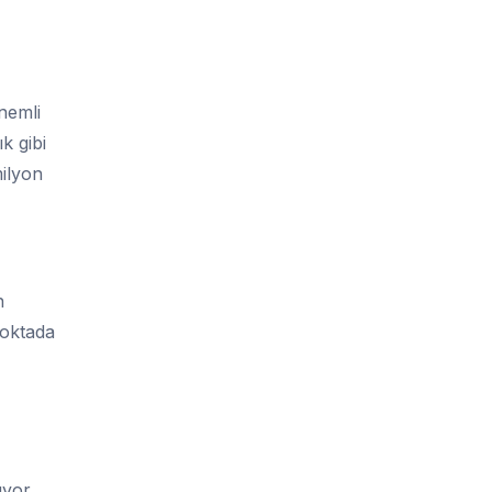
önemli
k gibi
milyon
n
noktada
yor.