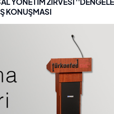
AL YÖNETİM ZİRVESİ ''DENGEL
IŞ KONUŞMASI