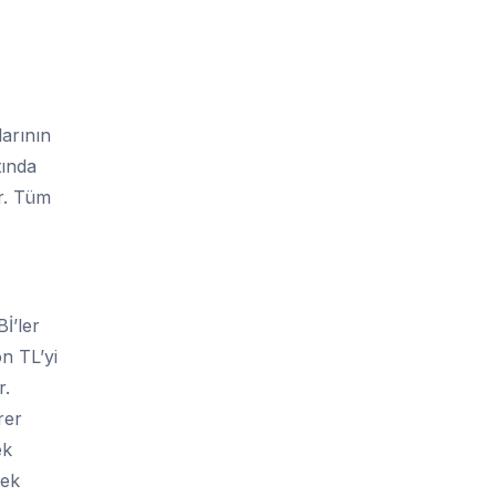
arının
tında
ir. Tüm
İ’ler
on TL’yi
r.
rer
ek
pek