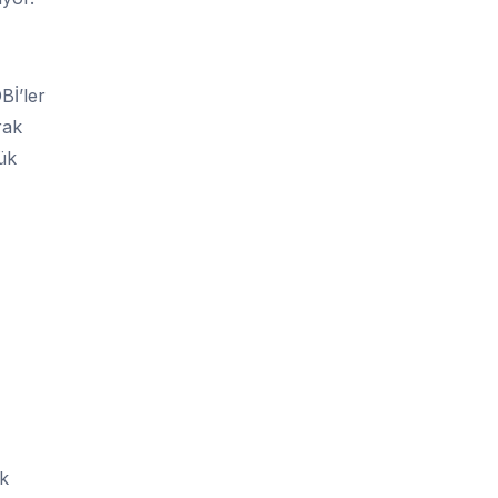
Bİ’ler
rak
ük
k