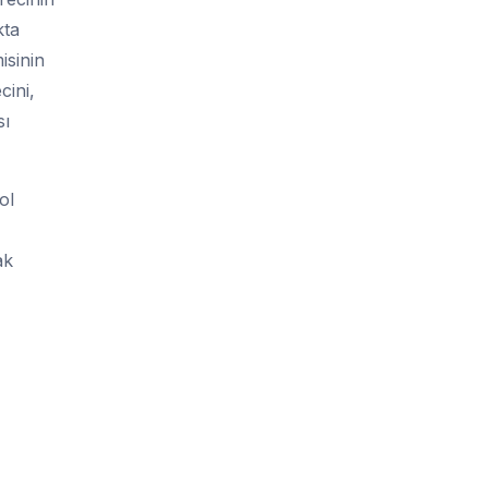
kta
isinin
cini,
sı
ol
ak