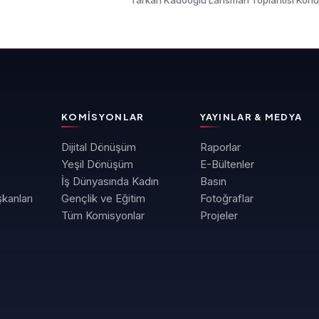
Tarkan Kadooğlu Lansman Toplantısı Kon
KOMISYONLAR
YAYINLAR & MEDYA
Dijital Dönüşüm
Raporlar
Yeşil Dönüşüm
E-Bültenler
İş Dünyasında Kadın
Basın
kanları
Gençlik ve Eğitim
Fotoğraflar
Tüm Komisyonlar
Projeler