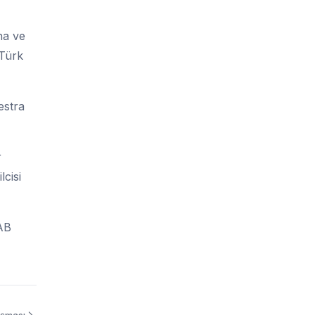
na ve
 Türk
estra
r
cisi
 AB