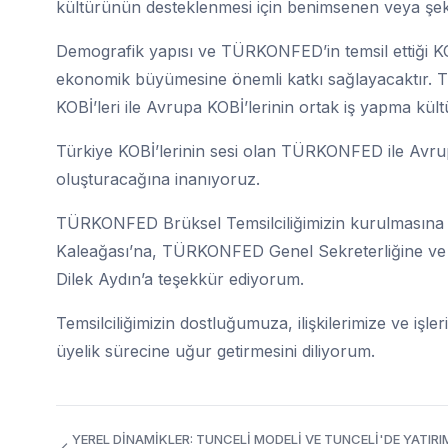
kültürünün desteklenmesi için benimsenen veya şeki
Demografik yapısı ve TÜRKONFED’in temsil ettiği KOB
ekonomik büyümesine önemli katkı sağlayacaktır. 
KOBİ’leri ile Avrupa KOBİ’lerinin ortak iş yapma kül
Türkiye KOBİ’lerinin sesi olan TÜRKONFED ile Avrup
oluşturacağına inanıyoruz.
TÜRKONFED Brüksel Temsilciliğimizin kurulmasına 
Kaleağası’na, TÜRKONFED Genel Sekreterliğine ve
Dilek Aydın’a teşekkür ediyorum.
Temsilciliğimizin dostluğumuza, ilişkilerimize ve işle
üyelik sürecine uğur getirmesini diliyorum.
YEREL DİNAMİKLER: TUNCELİ MODELİ VE TUNCELİ'DE YATIRI