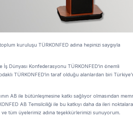
il toplum kuruluşu TÜRKONFED adına hepinizi saygıyla
im ve İş Dünyası Konfederasyonu TÜRKONFED’in önemli
ika odaklı TÜRKONFED’in taraf olduğu alanlardan biri Türkiye’
nın AB ile bütünleşmesine katkı sağlıyor olmasından mem
ONFED AB Temsilciliği ile bu katkıyı daha da ileri noktalara
 ve tüm üyelerimiz adına teşekkürlerimizi sunuyorum.