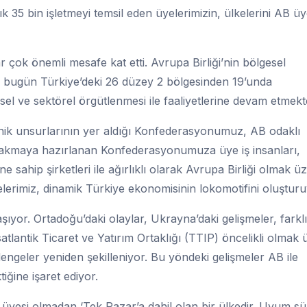
şık 35 bin işletmeyi temsil eden üyelerimizin, ülkelerini AB üy
çok önemli mesafe kat etti. Avrupa Birliği’nin bölgesel
 bugün Türkiye’deki 26 düzey 2 bölgesinden 19’unda
l ve sektörel örgütlenmesi ile faaliyetlerine devam etmekte
teknik unsurlarının yer aldığı Konfederasyonumuz, AB odaklı
bırakmaya hazırlanan Konfederasyonumuza üye iş insanları,
sahip şirketleri ile ağırlıklı olarak Avrupa Birliği olmak ü
yelerimiz, dinamik Türkiye ekonomisinin lokomotifini oluşturu
ıyor. Ortadoğu’daki olaylar, Ukrayna’daki gelişmeler, farklı
atlantik Ticaret ve Yatırım Ortaklığı (TTIP) öncelikli olmak
dengeler yeniden şekilleniyor. Bu yöndeki gelişmeler AB ile
tiğine işaret ediyor.
 üyesi olmadan ‘Tek Pazar’a dahil olan bir ülkedir. Uyum sü