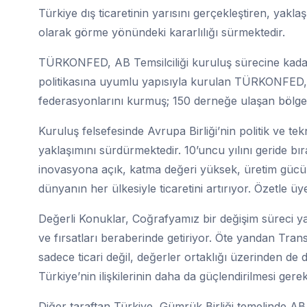
Türkiye dış ticaretinin yarısını gerçekleştiren, yakla
olarak görme yönündeki kararlılığı sürmektedir.
TÜRKONFED, AB Temsilciliği kuruluş sürecine kadar 
politikasına uyumlu yapısıyla kurulan TÜRKONFED,
federasyonlarını kurmuş; 150 derneğe ulaşan bölgese
Kuruluş felsefesinde Avrupa Birliği’nin politik ve 
yaklaşımını sürdürmektedir. 10’uncu yılını geride 
inovasyona açık, katma değeri yüksek, üretim gücüne 
dünyanın her ülkesiyle ticaretini artırıyor. Özetle ü
Değerli Konuklar, Coğrafyamız bir değişim süreci yaş
ve fırsatları beraberinde getiriyor. Öte yandan Trans
sadece ticari değil, değerler ortaklığı üzerinden de 
Türkiye’nin ilişkilerinin daha da güçlendirilmesi gerek
Diğer taraftan Türkiye, Gümrük Birliği temelinde AB