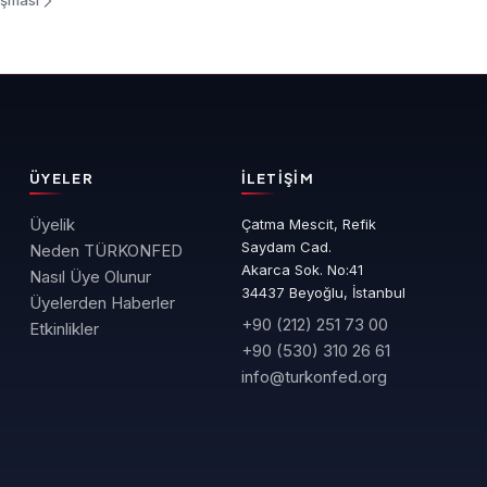
uşması
ÜYELER
İLETIŞIM
Üyelik
Çatma Mescit, Refik
Saydam Cad.
Neden TÜRKONFED
Akarca Sok. No:41
Nasıl Üye Olunur
34437 Beyoğlu, İstanbul
Üyelerden Haberler
+90 (212) 251 73 00
Etkinlikler
+90 (530) 310 26 61
info@turkonfed.org