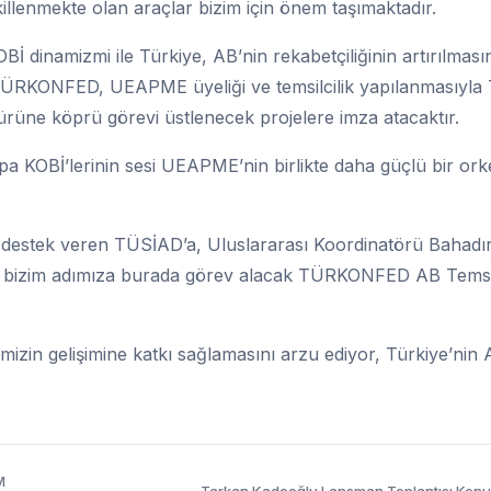
llenmekte olan araçlar bizim için önem taşımaktadır.
İ dinamizmi ile Türkiye, AB’nin rekabetçiliğinin artırılması
TÜRKONFED, UEAPME üyeliği ve temsilcilik yapılanmasıyla
türüne köprü görevi üstlenecek projelere imza atacaktır.
a KOBİ’lerinin sesi UEAPME’nin birlikte daha güçlü bir ork
destek veren TÜSİAD’a, Uluslararası Koordinatörü Bahadı
 bizim adımıza burada görev alacak TÜRKONFED AB Temsil
rimizin gelişimine katkı sağlamasını arzu ediyor, Türkiye’nin
M