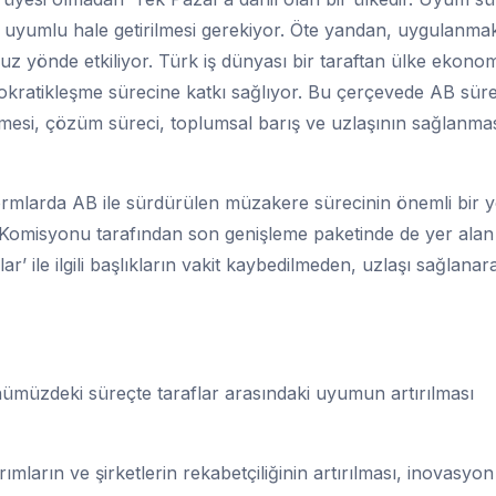
a uyumlu hale getirilmesi gerekiyor. Öte yandan, uygulanma
suz yönde etkiliyor. Türk iş dünyası bir taraftan ülke ekonom
kratikleşme sürecine katkı sağlıyor. Bu çerçevede AB süre
esi, çözüm süreci, toplumsal barış ve uzlaşının sağlanma
rmlarda AB ile sürdürülen müzakere sürecinin önemli bir y
 Komisyonu tarafından son genişleme paketinde de yer alan
ar’ ile ilgili başlıkların vakit kaybedilmeden, uzlaşı sağlanar
nümüzdeki süreçte taraflar arasındaki uyumun artırılması
mların ve şirketlerin rekabetçiliğinin artırılması, inovasyon