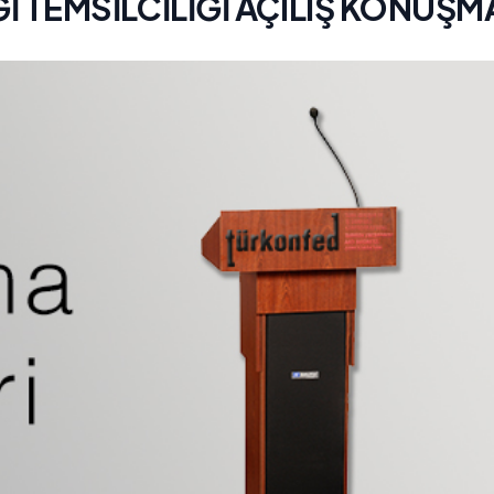
 TEMSİLCİLİĞİ AÇILIŞ KONUŞM