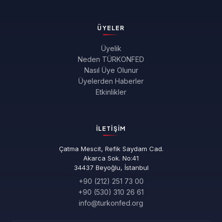
ÜYELER
Üyelik
Neden TÜRKONFED
Nasıl Üye Olunur
Üyelerden Haberler
Etkinlikler
İLETIŞIM
Çatma Mescit, Refik Saydam Cad.
Akarca Sok. No:41
34437 Beyoğlu, İstanbul
+90 (212) 251 73 00
+90 (530) 310 26 61
info@turkonfed.org