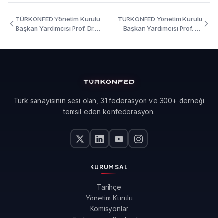
TÜRKONFED Yönetim Kurulu
TÜRKONFED Yönetim Kurulu
Başkan Yardımcısı Prof. Dr.
Başkan Yardımcısı Prof. Dr.
Yasemin Açık Girişimde Kadın
Yasemin Açık Girişimde Kadın
Gücü Mardin Etkinliği
Gücü Afyonkarahisar Etkinliği
Konuşma Metni
Konuşma Metni
Türk sanayisinin sesi olan, 31 federasyon ve 300+ derneği
temsil eden konfederasyon.
KURUMSAL
Tarihçe
Yönetim Kurulu
Komisyonlar