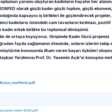
oplumun yarısını oluşturan kadınların hayatın her alanın
TÜRKONFED olarak güçlü kadın-güçlü toplum, güçlü ekonomi
ağında kapsayıcı iş birlikleri ile güçlendirecek projeler,
imci kadınların önündeki cam tavanların kırılması, pozitif
için kadın erkek birlikte bu toplumsal dönüşümü
 ile de ortaya koyuyoruz. Girişimde Kadın Gücü projemiz
ğrudan fayda sağlamanın ötesinde, onların izlerini takip
 dönüştürme konusunda ilham veren başarı öyküleri oluşma
şkan Yardımcısı Prof. Dr. Yasemin Açık'ın konuşma me
ı Konus¸ma Metni.pdf
konusma-metni-9030.pdf