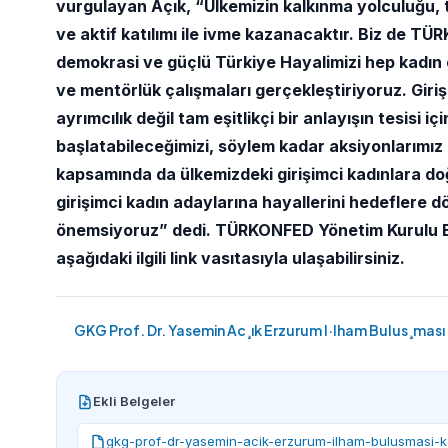
vurgulayan Açık, “Ülkemizin kalkınma yolculuğu, t
ve aktif katılımı ile ivme kazanacaktır. Biz de 
demokrasi ve güçlü Türkiye Hayalimizi hep kadın od
ve mentörlük çalışmaları gerçekleştiriyoruz. Giriş
ayrımcılık değil tam eşitlikçi bir anlayışın tesisi 
başlatabileceğimizi, söylem kadar aksiyonlarımız
kapsamında da ülkemizdeki girişimci kadınlara do
girişimci kadın adaylarına hayallerini hedeflere
önemsiyoruz” dedi. TÜRKONFED Yönetim Kurulu Ba
aşağıdaki ilgili link vasıtasıyla ulaşabilirsiniz.
GKG Prof. Dr. Yasemin Ac¸ık Erzurum I·lham Bulus¸mas
Ekli Belgeler
gkg-prof-dr-yasemin-acik-erzurum-ilham-bulusmasi-