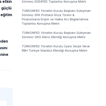
a etkin
Sönmez EGE4FED Toplantısı Konuşma Metni
, güçlü
TÜRKONFED Yönetim Kurulu Başkanı Süleyman
 eğitim
Sönmez SPK Protokol İmza Töreni &
Finansmana Erişim ve Halka Arz Bilgilendirme
Toplantısı Konuşma Metni
TÜRKONFED Yönetim Kurulu Başkanı Süleyman
Sönmez GKG Kıbrıs Etkinliği Konuşma Metni
 eden
TÜRKONFED Yönetim Kurulu Üyesi Serpil Veral
sını
RBH Türkiye İstanbul Etkinliği Konuşma Metni
tnine