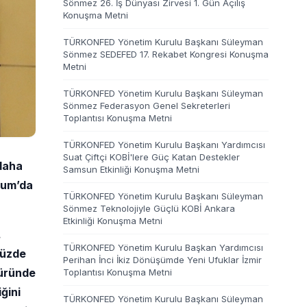
Sönmez 26. İş Dünyası Zirvesi 1. Gün Açılış
Konuşma Metni
TÜRKONFED Yönetim Kurulu Başkanı Süleyman
Sönmez SEDEFED 17. Rekabet Kongresi Konuşma
Metni
TÜRKONFED Yönetim Kurulu Başkanı Süleyman
Sönmez Federasyon Genel Sekreterleri
Toplantısı Konuşma Metni
TÜRKONFED Yönetim Kurulu Başkanı Yardımcısı
Suat Çiftçi KOBİ'lere Güç Katan Destekler
 daha
Samsun Etkinliği Konuşma Metni
rum’da
TÜRKONFED Yönetim Kurulu Başkanı Süleyman
Sönmez Teknolojiyle Güçlü KOBİ Ankara
Etkinliği Konuşma Metni
.
TÜRKONFED Yönetim Kurulu Başkan Yardımcısı
yüzde
Perihan İnci İkiz Dönüşümde Yeni Ufuklar İzmir
türünde
Toplantısı Konuşma Metni
ğini
TÜRKONFED Yönetim Kurulu Başkanı Süleyman