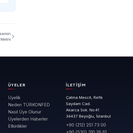
asemin
 Metni
ÜYELER
İLETIŞIM
Üyelik
Çatma Mescit, Refik
Saydam Cad.
Neden TÜRKONFED
Akarca Sok. No:41
Nasıl Üye Olunur
34437 Beyoğlu, İstanbul
Üyelerden Haberler
+90 (212) 251 73 00
Etkinlikler
+90 (530) 310 26 61