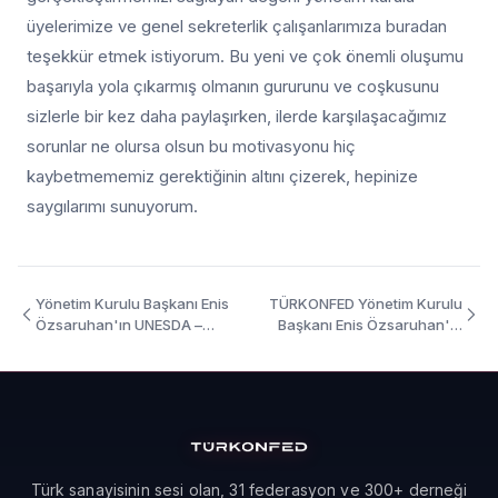
üyelerimize ve genel sekreterlik çalışanlarımıza buradan
teşekkür etmek istiyorum. Bu yeni ve çok önemli oluşumu
başarıyla yola çıkarmış olmanın gururunu ve coşkusunu
sizlerle bir kez daha paylaşırken, ilerde karşılaşacağımız
sorunlar ne olursa olsun bu motivasyonu hiç
kaybetmememiz gerektiğinin altını çizerek, hepinize
saygılarımı sunuyorum.
Yönetim Kurulu Başkanı Enis
TÜRKONFED Yönetim Kurulu
Özsaruhan'ın UNESDA –
Başkanı Enis Özsaruhan'ın
CISDA Konvansiyon ve Genel
DOGÜNSİFED Toplantısı Açılış
Kurul Konuşması
Konuşması
Türk sanayisinin sesi olan, 31 federasyon ve 300+ derneği