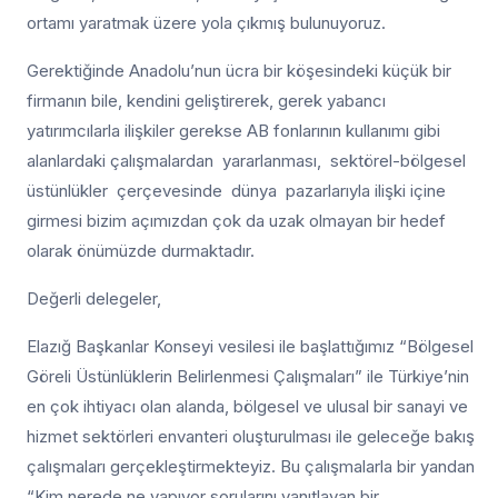
ortamı yaratmak üzere yola çıkmış bulunuyoruz.
Gerektiğinde Anadolu’nun ücra bir köşesindeki küçük bir
firmanın bile, kendini geliştirerek, gerek yabancı
yatırımcılarla ilişkiler gerekse AB fonlarının kullanımı gibi
alanlardaki çalışmalardan yararlanması, sektörel-bölgesel
üstünlükler çerçevesinde dünya pazarlarıyla ilişki içine
girmesi bizim açımızdan çok da uzak olmayan bir hedef
olarak önümüzde durmaktadır.
Değerli delegeler,
Elazığ Başkanlar Konseyi vesilesi ile başlattığımız “Bölgesel
Göreli Üstünlüklerin Belirlenmesi Çalışmaları” ile Türkiye’nin
en çok ihtiyacı olan alanda, bölgesel ve ulusal bir sanayi ve
hizmet sektörleri envanteri oluşturulması ile geleceğe bakış
çalışmaları gerçekleştirmekteyiz. Bu çalışmalarla bir yandan
“Kim nerede ne yapıyor sorularını yanıtlayan bir