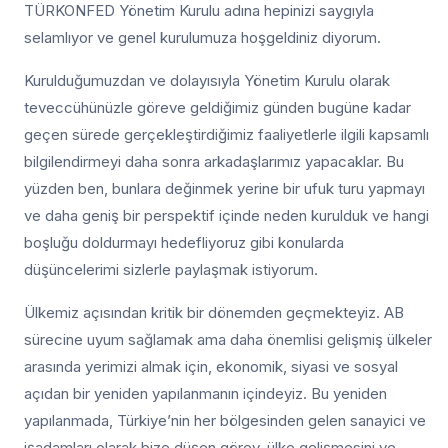
TÜRKONFED Yönetim Kurulu adına hepinizi saygıyla
selamlıyor ve genel kurulumuza hoşgeldiniz diyorum.
Kurulduğumuzdan ve dolayısıyla Yönetim Kurulu olarak
teveccühünüzle göreve geldiğimiz günden bugüne kadar
geçen sürede gerçekleştirdiğimiz faaliyetlerle ilgili kapsamlı
bilgilendirmeyi daha sonra arkadaşlarımız yapacaklar. Bu
yüzden ben, bunlara değinmek yerine bir ufuk turu yapmayı
ve daha geniş bir perspektif içinde neden kurulduk ve hangi
boşluğu doldurmayı hedefliyoruz gibi konularda
düşüncelerimi sizlerle paylaşmak istiyorum.
Ülkemiz açısından kritik bir dönemden geçmekteyiz. AB
sürecine uyum sağlamak ama daha önemlisi gelişmiş ülkeler
arasında yerimizi almak için, ekonomik, siyasi ve sosyal
açıdan bir yeniden yapılanmanın içindeyiz. Bu yeniden
yapılanmada, Türkiye’nin her bölgesinden gelen sanayici ve
işadamları olarak bize düşen görev, ülke gelişmesini ve