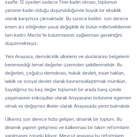
zaaftır. 12 üyeden sadece 1’inin kadın olması, toplumun
yarısının kadın olduğu düşünüldüğünde büyük bir eksiklik
olarak karşımıza çıkmaktadır. Bu sürece katılım son derece
önem arz ettiğinden yasal değişiklik ile bütün milletvekillerinin
tam kadro Meclis’te bulunmasının sağlanması gerektiğini
düşünmekteyiz.
Yeni Anayasa, demokratik ülkelerin ve uluslararası belgelerin
benimsediği temel değerler üzerinden şekillenmelidir. Bu
değerleri, çoğulcu demokrasi, hukuk devleti, insan hakları,
laiklik ve sosyal devlet olarak kavramsallaştırmak mümkün.
Saydığımız bu beş değer toplumun bir arada barış içinde
yaşamasının önkoşulları olarak Anayasanın bütününe egemen
olmalı ve değişmez ilkeler olarak Anayasada yerini bulmalıdır.
Ülkemiz son derece hızla gelişen, dinamik bir toplum. Bu
dinamik yapının gelişmesi ve kalkınması bir takım reformların
yapılmasını zorunlu kılıyor. Mevcut anayasa bu reformların