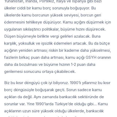
Yunanistan, İrlanda, Portekiz, İtalya ve İspanya gibi bazı
ülkeler ciddi bir kamu borç sorunuyla boğuşuyor. Bu
ülkelerde kamu borcunun yüksek seviyesi, borcun geri
ödenmesini tehlikeye düşürüyor. Kamu açığını düşürmek için
uygulanan sıkılaştırıcı politikalar, büyüme hızını düşürecek.
Düşen büyümeyle birlikte vergi gelirleri azalacak. Buna
karşılık, yoksulluk ve işsizlik ödemeleri artacak. Bu da bütçe
açığının yeniden artması; riskin bir kademe daha yükselmesi,
faizlerin birkaç puan daha artması, kamu açığı GSYH oranının
daha da bozulması ve büyüme hızının 1-2 puan daha
gerilemesi sonucunu ortaya çıkabilecek.
Biz bu kısır döngüyü çok iyi biliyoruz. 1990’lı yıllarımız bu kısır
borç döngüsüyle boğuşarak geçti. Sorun sadece kamu
açıkları da değil. Aynı zamanda bankacılık sektöründe de
sorunlar var. Yine 1990’larda Türkiye’de olduğu gibi… Kamu
açıklarının uzun süre yüksek olduğu ülkelerde, bankacılık