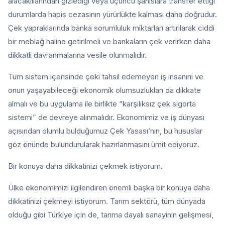
alacaklılarından gizlediği veya üçüncü şahıslara transfer ettiği
durumlarda hapis cezasının yürürlükte kalması daha doğrudur.
Çek yapraklarında banka sorumluluk miktarları artırılarak ciddi
bir meblağ haline getirilmeli ve bankaların çek verirken daha
dikkatli davranmalarına vesile olunmalıdır.
Tüm sistem içerisinde çeki tahsil edemeyen iş insanını ve
onun yaşayabileceği ekonomik olumsuzlukları da dikkate
almalı ve bu uygulama ile birlikte “karşılıksız çek sigorta
sistemi” de devreye alınmalıdır. Ekonomimiz ve iş dünyası
açısından olumlu bulduğumuz Çek Yasası’nın, bu hususlar
göz önünde bulundurularak hazırlanmasını ümit ediyoruz.
Bir konuya daha dikkatinizi çekmek istiyorum.
Ülke ekonomimizi ilgilendiren önemli başka bir konuya daha
dikkatinizi çekmeyi istiyorum. Tarım sektörü, tüm dünyada
olduğu gibi Türkiye için de, tarıma dayalı sanayinin gelişmesi,