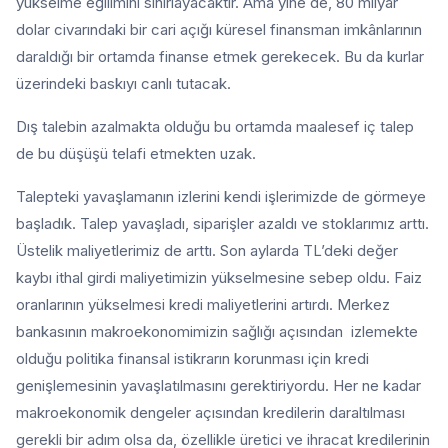
yükselme eğilimini sınırlayacaktır. Ama yine de, 80 milyar
dolar civarındaki bir cari açığı küresel finansman imkânlarının
daraldığı bir ortamda finanse etmek gerekecek. Bu da kurlar
üzerindeki baskıyı canlı tutacak.
Dış talebin azalmakta olduğu bu ortamda maalesef iç talep
de bu düşüşü telafi etmekten uzak.
Talepteki yavaşlamanın izlerini kendi işlerimizde de görmeye
başladık. Talep yavaşladı, siparişler azaldı ve stoklarımız arttı.
Üstelik maliyetlerimiz de arttı. Son aylarda TL’deki değer
kaybı ithal girdi maliyetimizin yükselmesine sebep oldu. Faiz
oranlarının yükselmesi kredi maliyetlerini artırdı. Merkez
bankasının makroekonomimizin sağlığı açısından izlemekte
olduğu politika finansal istikrarın korunması için kredi
genişlemesinin yavaşlatılmasını gerektiriyordu. Her ne kadar
makroekonomik dengeler açısından kredilerin daraltılması
gerekli bir adım olsa da, özellikle üretici ve ihracat kredilerinin