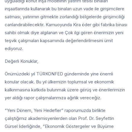
uyguladığı konut inşa modelinin yatırım tesisi binaları
inşaatlarında kullanarak bu binaları uzun vade ile girişimcilere
satması, yatırımın gitmekte zorlandığı bölgelerde girişimciliği
canlandırabilecektir. Kamuoyunda Kira öder gibi fabrika binası
sahibi olmak diye algılanan ve Çok ilgi gören önerimizin yeni
teşvik çalışmaları kapsamında değerlendirilmesini ümit
ediyoruz.
Değerli Konuklar,
Önümüzdeki yıl TÜRKONFED gündeminde yine önemli
konular olacak. Bu yıl ülkemizin toplumsal ve ekonomik
kalkınmasına katkıda bulunmak üzere görüş ve önerilerimizin
yer aldığı rapor çalışmalarımıza ağırlık vereceğiz.
“Yeni Dönem, Yeni Hedefler” raporumuzda birlikte
çalıştığımız akademisyenlerden olan Prof. Dr. Seyfettin
Gürsel liderliğinde, “Ekonomik Göstergeler ve Büyüme