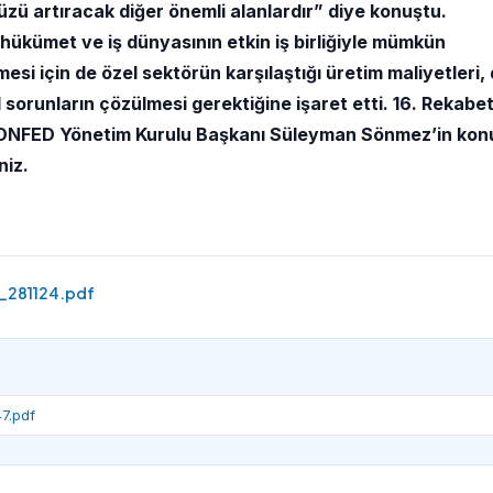
üzü artıracak diğer önemli
alanlardır” diye konuştu.
ükümet ve iş dünyasının etkin iş birliğiyle mümkün
i için de özel sektörün karşılaştığı üretim maliyetleri,
 sorunların çözülmesi gerektiğine işaret etti. 16. Rekabe
KONFED Yönetim Kurulu Başkanı Süleyman Sönmez’in ko
niz.
281124.pdf
7.pdf