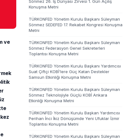
Sönmez 26. İş Dünyası Zirvesi 1. Gün Açılış
Konuşma Metni
TÜRKONFED Yönetim Kurulu Başkanı Süleyman
Sönmez SEDEFED 17. Rekabet Kongresi Konuşma
Metni
m ve
TÜRKONFED Yönetim Kurulu Başkanı Süleyman
Sönmez Federasyon Genel Sekreterleri
Toplantısı Konuşma Metni
TÜRKONFED Yönetim Kurulu Başkanı Yardımcısı
Suat Çiftçi KOBİ'lere Güç Katan Destekler
irmek
Samsun Etkinliği Konuşma Metni
itik
TÜRKONFED Yönetim Kurulu Başkanı Süleyman
er
Sönmez Teknolojiyle Güçlü KOBİ Ankara
üz
Etkinliği Konuşma Metni
tte
TÜRKONFED Yönetim Kurulu Başkan Yardımcısı
rkez
Perihan İnci İkiz Dönüşümde Yeni Ufuklar İzmir
Toplantısı Konuşma Metni
ve
TÜRKONFED Yönetim Kurulu Başkanı Süleyman