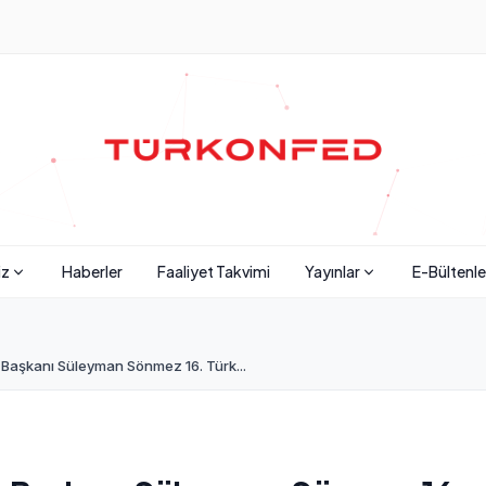
iz
Haberler
Faaliyet Takvimi
Yayınlar
E-Bültenle
aşkanı Süleyman Sönmez 16. Türk...