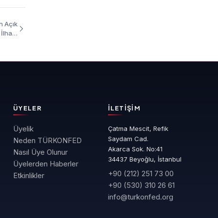
n Açık
 İlham
 Metni
ÜYELER
İLETIŞIM
Üyelik
Çatma Mescit, Refik
Saydam Cad.
Neden TÜRKONFED
Akarca Sok. No:41
Nasıl Üye Olunur
34437 Beyoğlu, İstanbul
Üyelerden Haberler
+90 (212) 251 73 00
Etkinlikler
+90 (530) 310 26 61
info@turkonfed.org