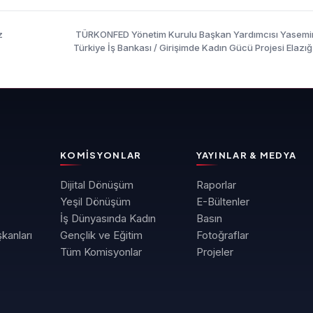
z
TÜRKONFED Yönetim Kurulu Başkan Yardımcısı Yasemi
Türkiye İş Bankası / Girişimde Kadın Gücü Projesi Elazığ
Buluşması Konuşma
KOMISYONLAR
YAYINLAR & MEDYA
Dijital Dönüşüm
Raporlar
Yeşil Dönüşüm
E-Bültenler
İş Dünyasında Kadın
Basın
kanları
Gençlik ve Eğitim
Fotoğraflar
Tüm Komisyonlar
Projeler