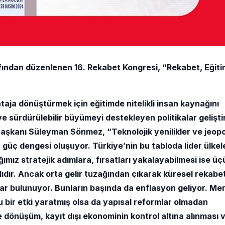
ından düzenlenen 16. Rekabet Kongresi, “Rekabet, Eğiti
taja dönüştürmek için eğitimde nitelikli insan kaynağını
e sürdürülebilir büyümeyi destekleyen politikalar gelişt
şkanı Süleyman Sönmez, “Teknolojik yenilikler ve jeopol
r güç dengesi oluşuyor. Türkiye’nin bu tabloda lider ülkel
ız stratejik adımlara, fırsatları yakalayabilmesi ise üç
lıdır. Ancak orta gelir tuzağından çıkarak küresel rekabe
lar bulunuyor. Bunların başında da enflasyon geliyor. Me
lu bir etki yaratmış olsa da yapısal reformlar olmadan
e dönüşüm, kayıt dışı ekonominin kontrol altına alınması 