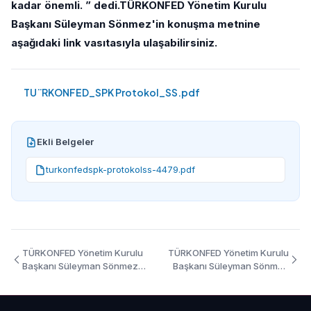
kadar önemli. ” dedi.TÜRKONFED Yönetim Kurulu
Başkanı Süleyman Sönmez'in konuşma metnine
aşağıdaki link vasıtasıyla ulaşabilirsiniz.
TU¨RKONFED_SPK Protokol_SS.pdf
Ekli Belgeler
turkonfedspk-protokolss-4479.pdf
TÜRKONFED Yönetim Kurulu
TÜRKONFED Yönetim Kurulu
Başkanı Süleyman Sönmez
Başkanı Süleyman Sönmez
EGE4FED Toplantısı Konuşma
GKG Kıbrıs Etkinliği Konuşma
Metni
Metni