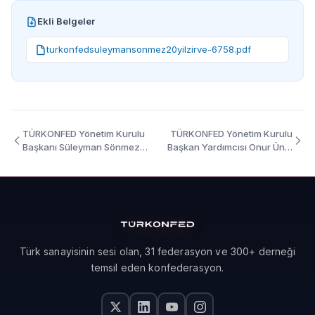
Ekli Belgeler
turkonfedsuleymansonmez20yilzirve-6758.pdf
TÜRKONFED Yönetim Kurulu
TÜRKONFED Yönetim Kurulu
Başkanı Süleyman Sönmez
Başkan Yardımcısı Onur Ünlü
TÜRKONFED 20.Yıl Zirvesi
İkiz Dönüşümde Yeni Ufuklar
2.Gün Konuşma Metni
Konuşma Metni
Türk sanayisinin sesi olan, 31 federasyon ve 300+ derneği
temsil eden konfederasyon.