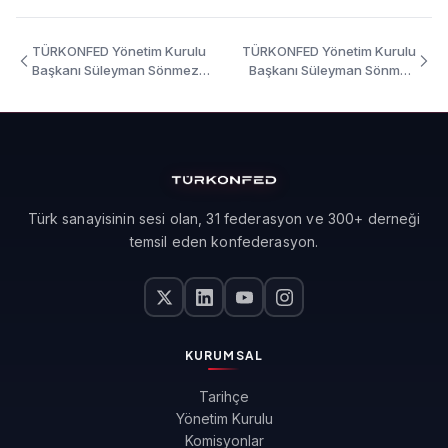
TÜRKONFED Yönetim Kurulu
TÜRKONFED Yönetim Kurulu
Başkanı Süleyman Sönmez
Başkanı Süleyman Sönmez
Federasyon Genel
Teknolojiyle Güçlü KOBİ
Sekreterleri Toplantısı
Ankara Etkinliği Konuşma
Konuşma Metni
Metni
Türk sanayisinin sesi olan, 31 federasyon ve 300+ derneği
temsil eden konfederasyon.
KURUMSAL
Tarihçe
Yönetim Kurulu
Komisyonlar