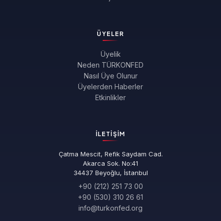
ÜYELER
Üyelik
Neden TÜRKONFED
Nasıl Üye Olunur
Üyelerden Haberler
Etkinlikler
İLETIŞIM
Çatma Mescit, Refik Saydam Cad.
Akarca Sok. No:41
34437 Beyoğlu, İstanbul
+90 (212) 251 73 00
+90 (530) 310 26 61
info@turkonfed.org