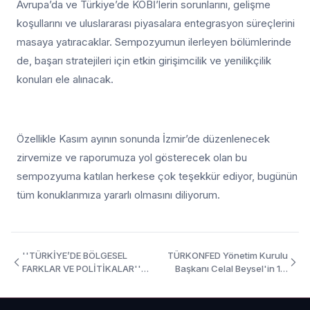
Avrupa’da ve Türkiye’de KOBİ’lerin sorunlarını, gelişme
koşullarını ve uluslararası piyasalara entegrasyon süreçlerini
masaya yatıracaklar. Sempozyumun ilerleyen bölümlerinde
de, başarı stratejileri için etkin girişimcilik ve yenilikçilik
konuları ele alınacak.
Özellikle Kasım ayının sonunda İzmir’de düzenlenecek
zirvemize ve raporumuza yol gösterecek olan bu
sempozyuma katılan herkese çok teşekkür ediyor, bugünün
tüm konuklarımıza yararlı olmasını diliyorum.
''TÜRKİYE’DE BÖLGESEL
TÜRKONFED Yönetim Kurulu
FARKLAR VE POLİTİKALAR''
Başkanı Celal Beysel'in 12.
RAPORU TANITIM
Girişim ve İş Dünyası Zirvesi
TOPLANTISI AÇILIŞ
Açılış Konuşması
KONUŞMASI