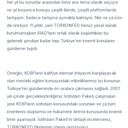
her yıl bu sorunlar arasından birini ana tema olarak seçiyor
ve yıl boyunca konuyu çeşitli illerde, çeşitli platformlarda
tartışıyor. Sadece tartışma açmakla kalmıyor, fikir ve çözüm
de üretiyor. 11 yıldır, yani TÜRKONFED henüz yasal olarak
kurulmamışken SİAD’ların ortak olarak başlattıkları bu
gelenek şimdiye kadar hep Türkiye’nin önemli konularını
gündeme taşıdı.
Örneğin, KOBİ’lerin kalifiye eleman ihtiyacını karşılayacak
olan mesleki eğitim konusundaki etkinliklerimiz bu konunun
Türkiye’nin gündeminde ön sıralara çıkmasını sağladı. 2007
yılı içinde gerçekleştirdiğimiz İstihdam Paketi çalışmaları
yine KOBİ’lerin istihdam konusundaki sorunları ve çözüm
önerilerini oluşturma ve hükümete iletme konusunda önemli
birer aşamaydı. İstihdam Paketi’ni detaylı incelerseniz,
TÜRKONFED fikirlerinin izlerini görürsünüz.