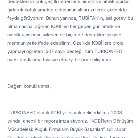
desteklerinin çok çeşitli nedenlerle nicelik ve nitelik açıdan
giderek kötüleşmekte olduğunun altını üzülerek çizmekte
fayda görüyorum. Bunun yanında, TÜBİTAK’ın, asıl görevi bu
olmamasına rağmen KOBİ’leri her geçen gün nitelik ve
nicelik açısından iyileşen bir biçimde desteklediğiniyse
memnuniyetle ifade edebilirim. Özellikle KOBİ’lere proje
yapmayı öğreten 1507 sayılı desteği, tüm TÜRKONFED
üyesi dostlarıma tavsiye etmeyi bir borç biliyorum.
Değerli konuklarımız,
TÜRKONFED olarak KOBİ yılı olarak belirlediğimiz 2008
yılında, önemli bir rapora imza atıyoruz. “KOBİ’lerin Dönüşüm
Mücadelesi: Küçük Firmaların Büyük Başarıları” adlı rapor
Ortadoğu Teknik Üniversitesi’nden Prof. Dr. Erol Taymaz