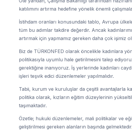
Öte yandan, Çalışma Bakanlığı tarafından hazırlanm
katılımını artırma hedefine yönelik önemli çalışmal
İstihdam oranları konusundaki tablo, Avrupa ülkeler
tüm bu adımlar takdire değerdir. Ancak kadınlarımız
artırmak için yapmamız gereken daha çok işimiz old
Biz de TÜRKONFED olarak öncelikle kadınlara yöneli
politikasıyla uyumlu hale getirilmesini talep ediyoru
gerektiğine inanıyoruz. İş yerlerinde kadınları caydı
işleri teşvik edici düzenlemeler yapılmalıdır.
Tabii, kurum ve kuruluşlar da çeşitli avantajlarla k
politika olarak, kızların eğitim düzeylerinin yüksel
taşımaktadır.
Özetle; hukuki düzenlemeler, mali politikalar ve eğ
geliştirilmesi gereken alanların başında gelmektedir