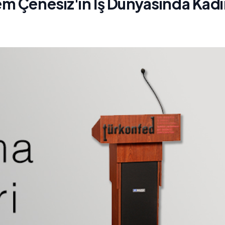
m Çenesiz'in İş Dünyasında Kad