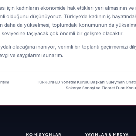
i için kadınların ekonomide hak ettikleri yeri almasının ve 
emli olduğunu düşünüyoruz. Türkiye’de kadının iş hayatındak
unun daha da yükselmesi, toplumdaki konumunun da yükselme
seviyesine taşıyacak çok önemli bir gelişme olacaktır.
alı olacağına inanıyor, verimli bir toplantı geçirmemizi dil
sevgi ve saygılarımı sunarım.
rişim
TÜRKONFED Yönetim Kurulu Başkanı Süleyman Onat
Sakarya Sanayi ve Ticaret Fuarı Kon
KOMISYONLAR
YAYINLAR & MEDYA