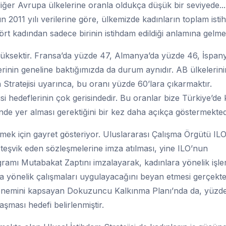
diğer Avrupa ülkelerine oranla oldukça düşük bir seviyede...
2011 yılı verilerine göre, ülkemizde kadınların toplam ist
rt kadından sadece birinin istihdam edildiği anlamına gelmek
üksektir. Fransa’da yüzde 47, Almanya’da yüzde 46, İspan
erinin geneline baktığımızda da durum aynıdır. AB ülkelerini
n Stratejisi uyarınca, bu oranı yüzde 60’lara çıkarmaktır.
i hedeflerinin çok gerisindedir. Bu oranlar bize Türkiye’de 
inde yer alması gerektiğini bir kez daha açıkça göstermekted
mek için gayret gösteriyor. Uluslararası Çalışma Örgütü IL
ı teşvik eden sözleşmelerine imza atılması, yine ILO’nun
ogramı Mutabakat Zaptını imzalayarak, kadınlara yönelik işle
ına yönelik çalışmaları uygulayacağını beyan etmesi gerçekt
dönemini kapsayan Dokuzuncu Kalkınma Planı’nda da, yüzd
şması hedefi belirlenmiştir.