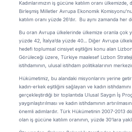
Kadınlarımızın iş gücüne katılım oranı ülkemizde, 
Birleşmiş Milletler Avrupa Ekonomik Komisyonu’nun 
katılım oranı yüzde 26’dır. Bu aynı zamanda her dö
Bu oran Avrupa ülkelerinde ülkemize oranla çok y
yüzde 42, İtalya’da yüzde 40... Diğer Avrupa ülkel
hedefi toplumsal cinsiyet eşitliğini konu alan Lizbo
Görüleceği üzere, Türkiye maalesef Lizbon Stratejis
istihdamının, ulusal istihdam politikalarının merkez
Hükümetimiz, bu alandaki misyonlarını yerine getir
kadın-erkek eşitliğini sağlayan ve kadın istihdamın
gerçekleştirdiği bir toplantıda Ulusal Saygın İş Pr
yaygınlaştırılması ve kadın istihdamının artırılmas
önemli adımlardır. Türk Hükümetinin 2007-2013 
olan iş gücüne katılım oranının, yüzde 30’lara yakla