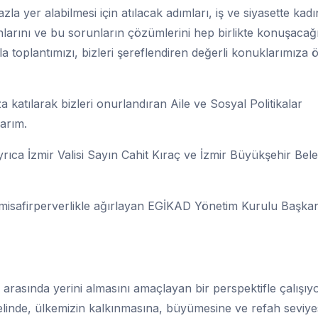
la yer alabilmesi için atılacak adımları, iş ve siyasette kadı
nlarını ve bu sorunların çözümlerini hep birlikte konuşacağ
a toplantımızı, bizleri şereflendiren değerli konuklarımıza 
za katılarak bizleri onurlandıran Aile ve Sosyal Politikalar
arım.
yrıca İzmir Valisi Sayın Cahit Kıraç ve İzmir Büyükşehir Bel
ir misafirperverlikle ağırlayan EGİKAD Yönetim Kurulu Başkan
rasında yerini almasını amaçlayan bir perspektifle çalışıy
elinde, ülkemizin kalkınmasına, büyümesine ve refah seviye