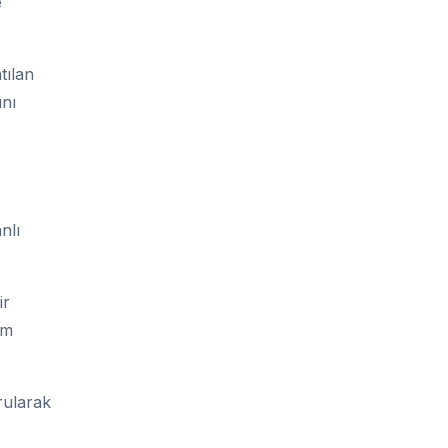
e
tılan
ını
nlı
ir
em
rularak