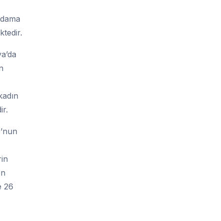
ihdama
tedir.
ya’da
n
kadın
ir.
O’nun
rin
en
e 26