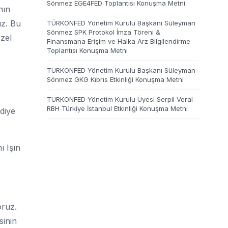
Sönmez EGE4FED Toplantısı Konuşma Metni
nın
ız. Bu
TÜRKONFED Yönetim Kurulu Başkanı Süleyman
Sönmez SPK Protokol İmza Töreni &
özel
Finansmana Erişim ve Halka Arz Bilgilendirme
Toplantısı Konuşma Metni
TÜRKONFED Yönetim Kurulu Başkanı Süleyman
Sönmez GKG Kıbrıs Etkinliği Konuşma Metni
TÜRKONFED Yönetim Kurulu Üyesi Serpil Veral
RBH Türkiye İstanbul Etkinliği Konuşma Metni
ediye
ı Işın
oruz.
sinin