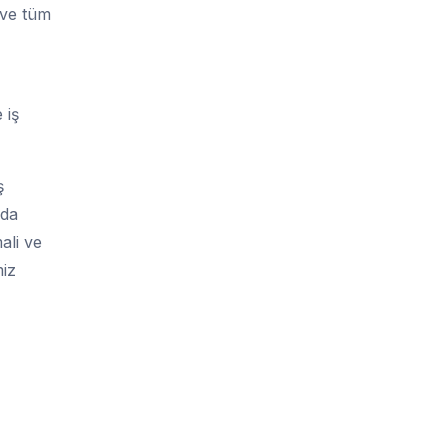
 ve tüm
 iş
ş
nda
ali ve
miz