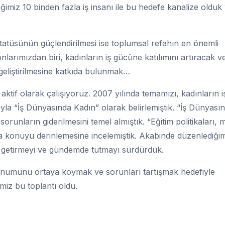
iğimiz 10 binden fazla iş insanı ile bu hedefe kanalize olduk
tatüsünün güçlendirilmesi ise toplumsal refahın en önemli
rımızdan biri, kadınların iş gücüne katılımını artıracak ve
n geliştirilmesine katkıda bulunmak…
tif olarak çalışıyoruz. 2007 yılında temamızı, kadınların i
la “İş Dünyasında Kadın” olarak belirlemiştik. “İş Dünyası
orunların giderilmesini temel almıştık. “Eğitim politikaları, m
a konuyu derinlemesine incelemiştik. Akabinde düzenlediği
 getirmeyi ve gündemde tutmayı sürdürdük.
numunu ortaya koymak ve sorunları tartışmak hedefiyle
miz bu toplantı oldu.