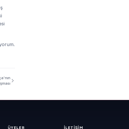
iş
i
si
iyorum.
ça'nın
uşması
ÜYELER
İLETIŞIM