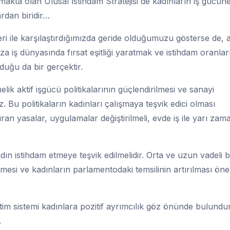
akta olan Ulusal İstihdam Stratejisi de kadınların iş gücün
ardan biridir…
i ile karşılaştırdığımızda geride olduğumuzu gösterse de, a
a iş dünyasında fırsat eşitliği yaratmak ve istihdam oranlar
uğu da bir gerçektir.
k aktif işgücü politikalarının güçlendirilmesi ve sanayi
z. Bu politikaların kadınları çalışmaya teşvik edici olması
ran yasalar, uygulamalar değiştirilmeli, evde iş ile yarı zama
adın istihdam etmeye teşvik edilmelidir. Orta ve uzun vadeli b
tilmesi ve kadınların parlamentodaki temsilinin artırılması ön
itim sistemi kadınlara pozitif ayrımcılık göz önünde bulundu
.