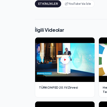
ETKINLIKLER
YouTube'da İzle
İlgili Videolar
TÜRKONFED 20.Yıl Zirvesi
He
Tan