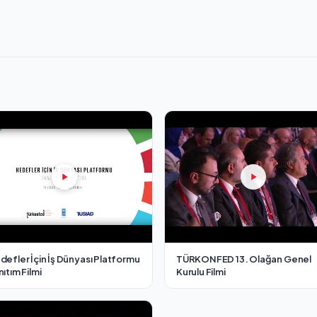
defler İçin İş Dünyası Platformu
TÜRKONFED 13. Olağan Genel
ıtım Filmi
Kurulu Filmi