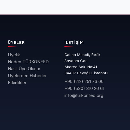
ÜYELER
İLETIŞIM
Üyelik
Çatma Mescit, Refik
Saydam Cad.
Neden TÜRKONFED
Akarca Sok. No:41
Nasıl Üye Olunur
34437 Beyoğlu, İstanbul
Üyelerden Haberler
+90 (212) 251 73 00
Etkinlikler
+90 (530) 310 26 61
info@turkonfed.org