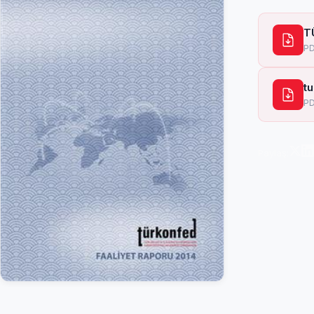
T
PD
t
PD
Paylaş: