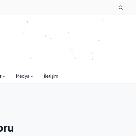
r
Medya
İletişim
oru