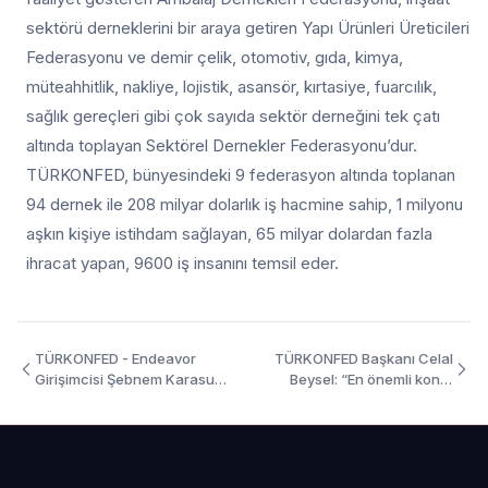
sektörü derneklerini bir araya getiren Yapı Ürünleri Üreticileri
Federasyonu ve demir çelik, otomotiv, gıda, kimya,
müteahhitlik, nakliye, lojistik, asansör, kırtasiye, fuarcılık,
sağlık gereçleri gibi çok sayıda sektör derneğini tek çatı
altında toplayan Sektörel Dernekler Federasyonu’dur.
TÜRKONFED, bünyesindeki 9 federasyon altında toplanan
94 dernek ile 208 milyar dolarlık iş hacmine sahip, 1 milyonu
aşkın kişiye istihdam sağlayan, 65 milyar dolardan fazla
ihracat yapan, 9600 iş insanını temsil eder.
TÜRKONFED - Endeavor
TÜRKONFED Başkanı Celal
Girişimcisi Şebnem Karasu
Beysel: “En önemli konu,
uluslararası arenada da ipi
krizin yarattığı kısır döngüden
göğüsledi.
çıkmak ”