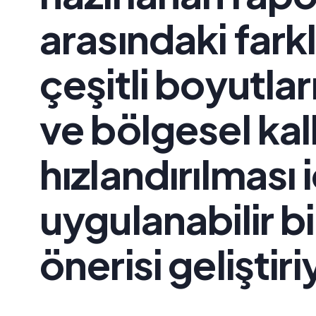
arasındaki farkla
çeşitli boyutla
ve bölgesel ka
hızlandırılması i
uygulanabilir 
önerisi geliştiri