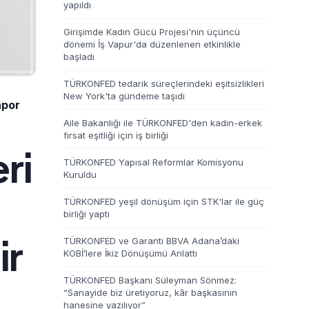
yapıldı
Girişimde Kadın Gücü Projesi'nin üçüncü
dönemi İş Vapur'da düzenlenen etkinlikle
başladı
TÜRKONFED tedarik süreçlerindeki eşitsizlikleri
New York'ta gündeme taşıdı
apor
Aile Bakanlığı ile TÜRKONFED'den kadın-erkek
fırsat eşitliği için iş birliği
ri
TÜRKONFED Yapısal Reformlar Komisyonu
Kuruldu
TÜRKONFED yeşil dönüşüm için STK'lar ile güç
birliği yaptı
ir
TÜRKONFED ve Garanti BBVA Adana’daki
KOBİ’lere İkiz Dönüşümü Anlattı
TÜRKONFED Başkanı Süleyman Sönmez:
“Sanayide biz üretiyoruz, kâr başkasının
hanesine yazılıyor”