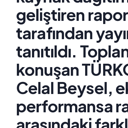
geliştiren ra
tarafından yay
tanıtıldı. Toplan
konuşan TÜRK
Celal Beysel, 
performansa r
arasındaki farklı