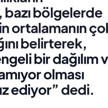
 bazı bölgelerde
irin ortalamanın ço
ını belirterek,
eli bir dağılım 
namıyor olması
ız ediyor”
dedi.