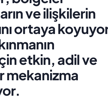
rın ve ilişkilerin
rını ortaya koyuyo
lkınmanın
çin etkin, adil ve
bir mekanizma
yor.