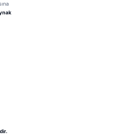
sına
aynak
ir.