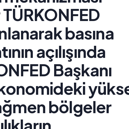
por TÜRKONFED
ınlanarak basına
tının açılışında
ONFED Başkanı
ekonomideki yüks
ağmen bölgeler
lıkların