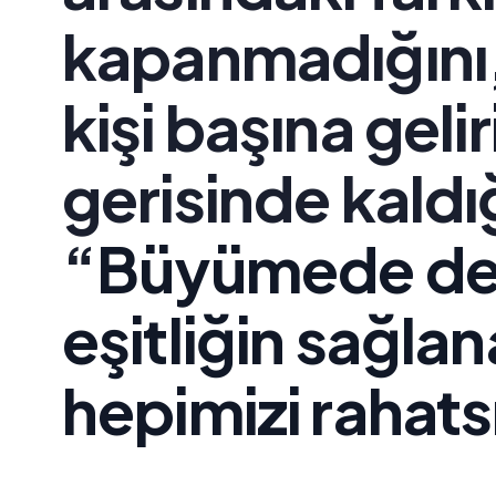
kapanmadığını,
kişi başına gel
gerisinde kaldığ
“
Büyümede deng
eşitliğin sağla
hepimizi rahats