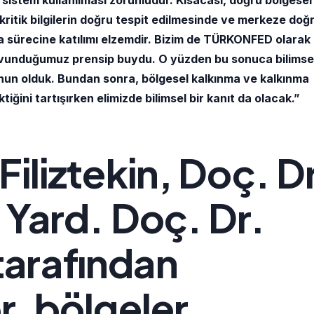
 sistem kullanılması zorunludur. Kısacası, doğru bölgesel
 kritik bilgilerin doğru tespit edilmesinde ve merkeze doğ
ma sürecine katılımı elzemdir. Bizim de TÜRKONFED olarak
savunduğumuz prensip buydu. O yüzden bu sonuca bilimse
un olduk. Bundan sonra, bölgesel kalkınma ve kalkınma
ktiğini tartışırken elimizde bilimsel bir kanıt da olacak.”
Filiztekin, Doç. D
 Yard. Doç. Dr.
tarafından
r, bölgeler