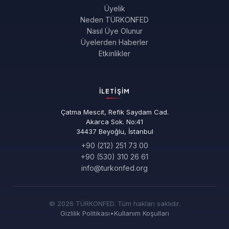
Üyelik
Neden TÜRKONFED
Nasıl Üye Olunur
Üyelerden Haberler
Etkinlikler
İLETIŞIM
Çatma Mescit, Refik Saydam Cad.
Akarca Sok. No:41
34437 Beyoğlu, İstanbul
+90 (212) 251 73 00
+90 (530) 310 26 61
info@turkonfed.org
© 2026 TÜRKONFED. Tüm hakları saklıdır.
Gizlilik Politikası
•
Kullanım Koşulları