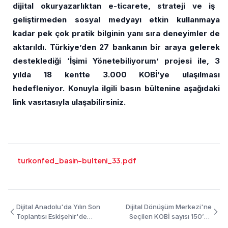
dijital okuryazarlıktan e-ticarete, strateji ve iş
geliştirmeden sosyal medyayı etkin kullanmaya
kadar
pek çok pratik bilginin yanı sıra deneyimler de
aktarıldı. Türkiye’den 27 bankanın bir
araya
gelerek
desteklediği
‘İşimi
Yönetebiliyorum’
projesi
ile,
3
yılda
18
kentte
3.000
KOBİ’ye
ulaşılması
hedefleniyor. Konuyla ilgili basın bültenine aşağıdaki
link vasıtasıyla ulaşabilirsiniz.
turkonfed_basin-bulteni_33.pdf
Dijital Anadolu'da Yılın Son
Dijital Dönüşüm Merkezi'ne
Toplantısı Eskişehir'de
SeçiIen KOBİ sayısı 150’ye
Gerçekleştirildi! - 5 Aralık
yükseldi! - 11 Kasım 2019