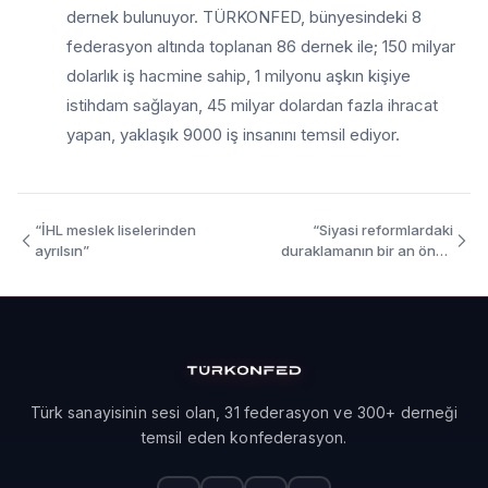
dernek bulunuyor. TÜRKONFED, bünyesindeki 8
federasyon altında toplanan 86 dernek ile; 150 milyar
dolarlık iş hacmine sahip, 1 milyonu aşkın kişiye
istihdam sağlayan, 45 milyar dolardan fazla ihracat
yapan, yaklaşık 9000 iş insanını temsil ediyor.
“İHL meslek liselerinden
“Siyasi reformlardaki
ayrılsın”
duraklamanın bir an önce
son bulması gerek”
Türk sanayisinin sesi olan, 31 federasyon ve 300+ derneği
temsil eden konfederasyon.