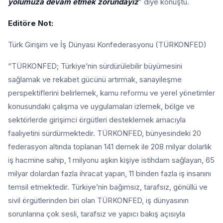
yolumuza devam etmek zorundayız
” diye konuştu.
Editöre Not:
Türk Girişim ve İş Dünyası Konfederasyonu (TÜRKONFED)
“TÜRKONFED; Türkiye’nin sürdürülebilir büyümesini
sağlamak ve rekabet gücünü artırmak, sanayileşme
perspektiflerini belirlemek, kamu reformu ve yerel yönetimler
konusundaki çalışma ve uygulamaları izlemek, bölge ve
sektörlerde girişimci örgütleri desteklemek amacıyla
faaliyetini sürdürmektedir. TÜRKONFED, bünyesindeki 20
federasyon altında toplanan 141 dernek ile 208 milyar dolarlık
iş hacmine sahip, 1 milyonu aşkın kişiye istihdam sağlayan, 65
milyar dolardan fazla ihracat yapan, 11 binden fazla iş insanını
temsil etmektedir. Türkiye’nin bağımsız, tarafsız, gönüllü ve
sivil örgütlerinden biri olan TÜRKONFED, iş dünyasının
sorunlarına çok sesli, tarafsız ve yapıcı bakış açısıyla