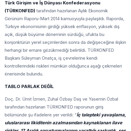
Türk Girişim ve İş Dünyası Konfederasyonu
(TÜRKONFED)
tarafından hazırlanan Aylık Ekonomik
Görünüm Raporu-Mart 2014 kamuoyuyla paylaşıldı. Raporda,
Türkiye ekonomisinin girdiği yüksek enflasyon, yüksek dış
açık, düşük büyüme döneminin sürdüğü, ufukta bu
konjonktürün yerel seçimlerden sonra da değişeceğine ilişkin
herhangi bir emare gözükmediği belirtildi. TÜRKONFED
Başkanı Süleyman Onatça, iş çevrelerine kendi
kontrollerindeki riskleri mümkün olduğunca aşağı çekmeleri
önerisinde bulundu.
TABLO PARLAK DEĞİL
Doç. Dr. Ümit İzmen, Zuhal Özbay Daş ve Yasemin Özbal
tarafından hazırlanan TÜRKONFED raporunun giriş
bölümünde şu ifadelere yer verildi: “
İç talepteki yavaşlama,
uluslararası likiditenin azalmasından kaynaklanan ilave
riskler, 17 Aralık soruşturmalarının yarattığı şaşkınlık, ses